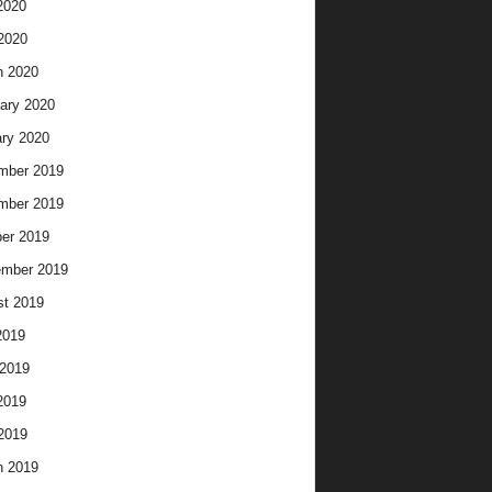
2020
 2020
h 2020
ary 2020
ry 2020
mber 2019
mber 2019
er 2019
ember 2019
t 2019
2019
2019
2019
 2019
h 2019