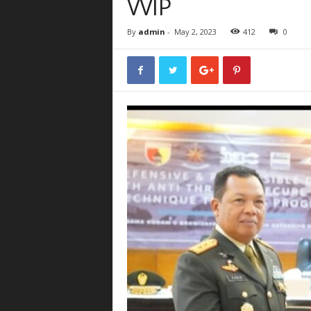
VVIP
By
admin
-
May 2, 2023
412
0