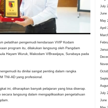
July 
June 
May 
April
Marc
am pelatihan pengemudi kendaraan VVIP Kodam
Febru
kaan program itu, dilakukan langsung oleh Pangdam
Janua
i Aula Hayam Wuruk, Makodam V/Brawijaya, Surabaya pada
Dece
Nove
engemudi itu dinilai sangat penting dalam rangka
Octob
M TNI-AD yang profesional.
Sept
Augus
ngkat ini, diharapkan banyak pelajaran yang bisa diserap.
July 
n secara langsung dalam mengaplikasikan pengetahuan
ngdam.
June 
May 