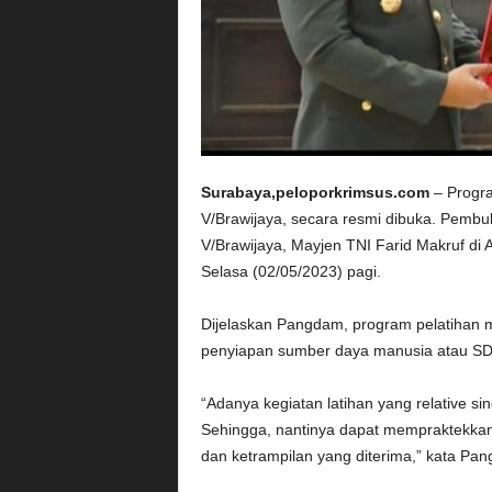
Surabaya,peloporkrimsus.com
– Progr
V/Brawijaya, secara resmi dibuka. Pembu
V/Brawijaya, Mayjen TNI Farid Makruf d
Selasa (02/05/2023) pagi.
Dijelaskan Pangdam, program pelatihan m
penyiapan sumber daya manusia atau SD
“Adanya kegiatan latihan yang relative si
Sehingga, nantinya dapat mempraktekka
dan ketrampilan yang diterima,” kata Pa