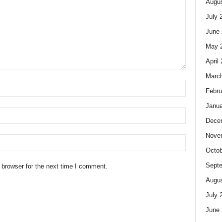
Augus
July 
June 
May 
April
Marc
Febru
Janua
Dece
Nove
Octob
Sept
 browser for the next time I comment.
Augus
July 
June 