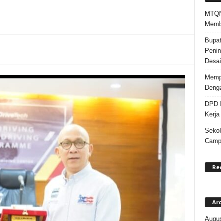
MTQN 
Memba
Bupat
Penin
Desai
Mempe
Denga
DPD K
Kerja
Sekol
Campa
Re
Ar
Augus