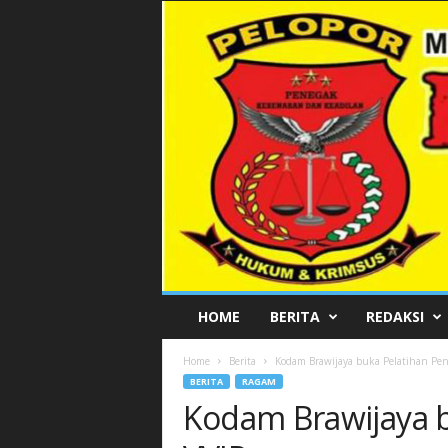
P
HOME
BERITA
REDAKSI
E
L
Home
Berita
Kodam Brawijaya buka Pelatihan Pe
O
BERITA
RAGAM
P
Kodam Brawijaya 
O
R