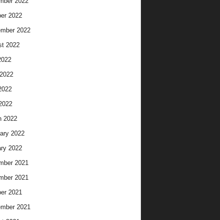
mber 2022
er 2022
ember 2022
t 2022
2022
2022
2022
 2022
h 2022
ary 2022
ry 2022
mber 2021
mber 2021
er 2021
ember 2021