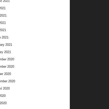
t 2021
2021
2021
2021
 2021
h 2021
ary 2021
ry 2021
mber 2020
mber 2020
er 2020
ember 2020
t 2020
2020
2020