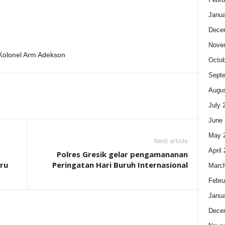
Janua
Dece
Nove
Kolonel Arm Adekson
Octob
Sept
Augus
July 
June 
May 
Next article
April
Polres Gresik gelar pengamananan
ru
Peringatan Hari Buruh Internasional
Marc
Febru
Janua
Dece