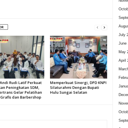
Nove
Octob
Sept
Augus
OR
July 
June 
May 
April
Marc
Febru
Andi Rudi Latif Perkuat
Memperkuat Sinergi, DPD KNPI
Janua
kan Peningkatan SDM,
Silaturahmi Dengan Bupati
ertrans Gelar Pelatihan
Hulu Sungai Selatan
Dece
 Grafis dan Barbershop
Nove
Octob
Sept