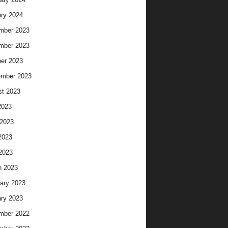
ry 2024
mber 2023
mber 2023
er 2023
ember 2023
t 2023
2023
2023
2023
 2023
h 2023
ary 2023
ry 2023
mber 2022