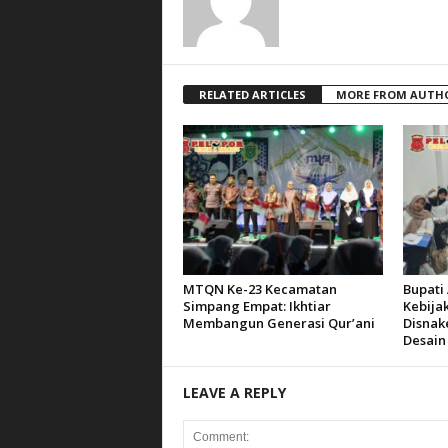
RELATED ARTICLES
MORE FROM AUTH
MTQN Ke-23 Kecamatan
Bupati 
Simpang Empat: Ikhtiar
Kebija
Membangun Generasi Qur’ani
Disnak
Desain
LEAVE A REPLY