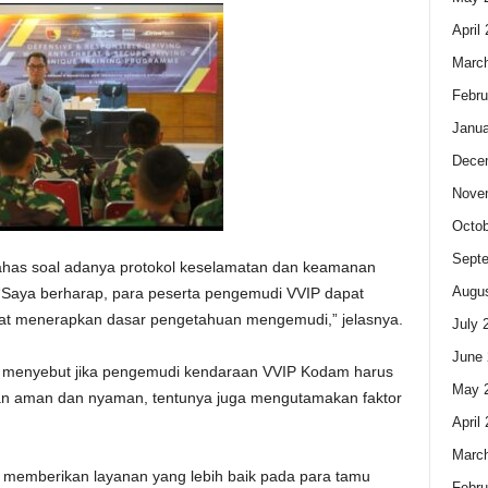
April
Marc
Febru
Janua
Dece
Nove
Octob
Sept
bahas soal adanya protokol keselamatan dan keamanan
Augus
Saya berharap, para peserta pengemudi VVIP dapat
pat menerapkan dasar pengetahuan mengemudi,” jelasnya.
July 
June 
 menyebut jika pengemudi kendaraan VVIP Kodam harus
May 
aman dan nyaman, tentunya juga mengutamakan faktor
April
Marc
memberikan layanan yang lebih baik pada para tamu
Febru