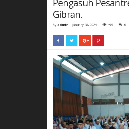
Pengasuh Pesant
Gibran.
By
admin
-
January 28, 2024
495
0