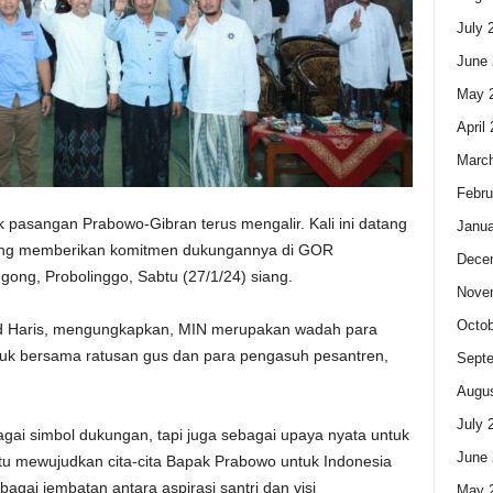
July 
June 
May 
April
Marc
Febru
pasangan Prabowo-Gibran terus mengalir. Kali ini datang
Janua
, yang memberikan komitmen dukungannya di GOR
Dece
ng, Probolinggo, Sabtu (27/1/24) siang.
Nove
Octob
d Haris, mengungkapkan, MIN merupakan wadah para
entuk bersama ratusan gus dan para pengasuh pesantren,
Sept
Augus
July 
gai simbol dukungan, tapi juga sebagai upaya nyata untuk
June 
 mewujudkan cita-cita Bapak Prabowo untuk Indonesia
bagai jembatan antara aspirasi santri dan visi
May 