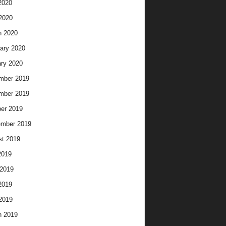
2020
 2020
h 2020
ary 2020
ry 2020
mber 2019
mber 2019
er 2019
ember 2019
t 2019
2019
2019
2019
 2019
h 2019