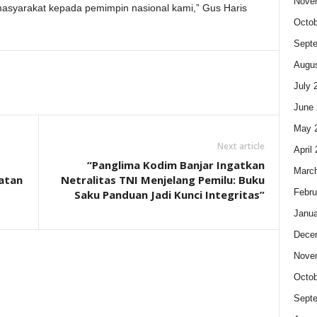
Nove
masyarakat kepada pemimpin nasional kami,” Gus Haris
Octob
Sept
Augus
July 
June 
May 
Next article
April
“Panglima Kodim Banjar Ingatkan
Marc
atan
Netralitas TNI Menjelang Pemilu: Buku
Febru
Saku Panduan Jadi Kunci Integritas”
Janua
Dece
Nove
Octob
Sept