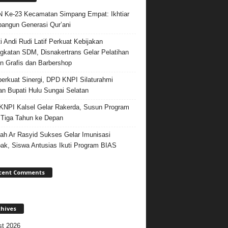
Ke-23 Kecamatan Simpang Empat: Ikhtiar
ngun Generasi Qur’ani
i Andi Rudi Latif Perkuat Kebijakan
gkatan SDM, Disnakertrans Gelar Pelatihan
n Grafis dan Barbershop
rkuat Sinergi, DPD KNPI Silaturahmi
n Bupati Hulu Sungai Selatan
NPI Kalsel Gelar Rakerda, Susun Program
 Tiga Tahun ke Depan
ah Ar Rasyid Sukses Gelar Imunisasi
k, Siswa Antusias Ikuti Program BIAS
cent Comments
chives
t 2026