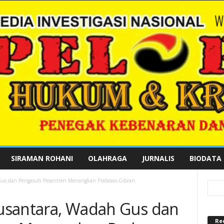
SIRAMAN ROHANI
OLAHRAGA
JURNALIS
BIODATA
h Gus dan Pengasuh Pesantren Menangkan Prabowo-Gibran.
 Nusantara, Wadah Gus dan
Re