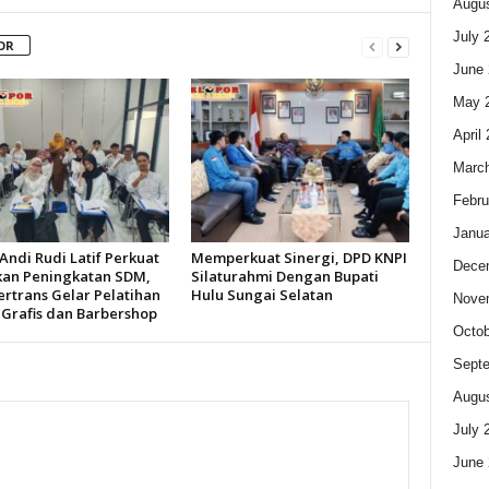
Augus
July 
OR
June 
May 
April
Marc
Febru
Janua
Andi Rudi Latif Perkuat
Memperkuat Sinergi, DPD KNPI
Dece
kan Peningkatan SDM,
Silaturahmi Dengan Bupati
ertrans Gelar Pelatihan
Hulu Sungai Selatan
Nove
 Grafis dan Barbershop
Octob
Sept
Augus
July 
June 