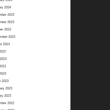
ry 2024
mber 2023
mber 2023
er 2023
ember 2023
t 2023
2023
2023
2023
 2023
h 2023
ary 2023
ry 2023
mber 2022