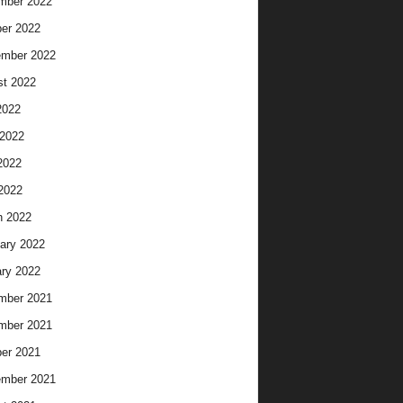
mber 2022
er 2022
ember 2022
t 2022
2022
2022
2022
 2022
h 2022
ary 2022
ry 2022
mber 2021
mber 2021
er 2021
ember 2021