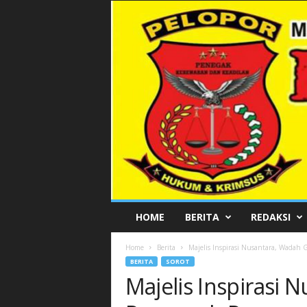
P
HOME
BERITA
REDAKSI
E
L
Home
Berita
Majelis Inspirasi Nusantara, Wada
O
BERITA
SOROT
P
Majelis Inspirasi
O
R