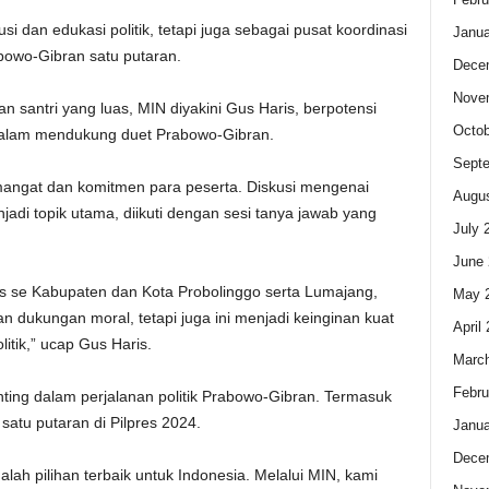
usi dan edukasi politik, tetapi juga sebagai pusat koordinasi
Janua
owo-Gibran satu putaran.
Dece
Nove
an santri yang luas, MIN diyakini Gus Haris, berpotensi
Octob
n dalam mendukung duet Prabowo-Gibran.
Sept
mangat dan komitmen para peserta. Diskusi mengenai
Augus
jadi topik utama, diikuti dengan sesi tanya jawab yang
July 
June 
es se Kabupaten dan Kota Probolinggo serta Lumajang,
May 
n dukungan moral, tetapi juga ini menjadi keinginan kuat
April
litik,” ucap Gus Haris.
Marc
Febru
ting dalam perjalanan politik Prabowo-Gibran. Termasuk
tu putaran di Pilpres 2024.
Janua
Dece
ah pilihan terbaik untuk Indonesia. Melalui MIN, kami