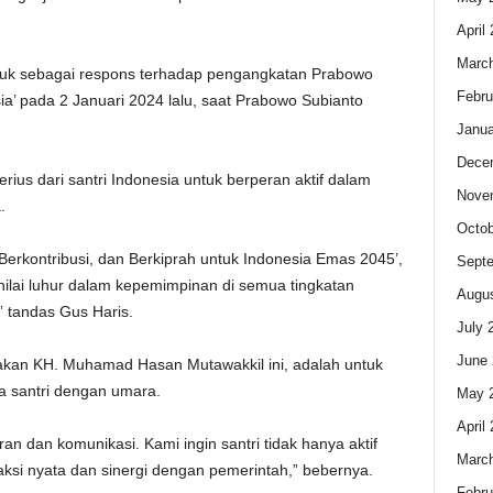
April
Marc
entuk sebagai respons terhadap pengangkatan Prabowo
Febru
ia’ pada 2 Januari 2024 lalu, saat Prabowo Subianto
Janua
Dece
erius dari santri Indonesia untuk berperan aktif dalam
Nove
.
Octob
 Berkontribusi, dan Berkiprah untuk Indonesia Emas 2045’,
Sept
ai luhur dalam kepemimpinan di semua tingkatan
Augus
” tandas Gus Haris.
July 
June 
akan KH. Muhamad Hasan Mutawakkil ini, adalah untuk
a santri dengan umara.
May 
April
n dan komunikasi. Kami ingin santri tidak hanya aktif
Marc
ksi nyata dan sinergi dengan pemerintah,” bebernya.
Febru