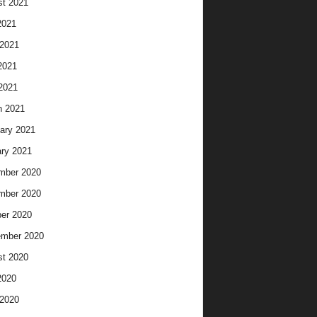
t 2021
2021
2021
2021
 2021
h 2021
ary 2021
ry 2021
mber 2020
mber 2020
er 2020
ember 2020
t 2020
2020
2020