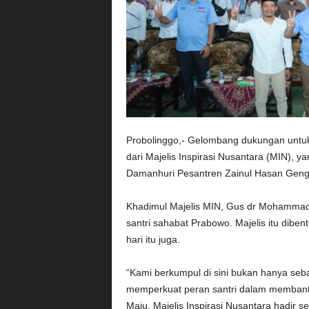
Probolinggo,- Gelombang dukungan untuk 
dari Majelis Inspirasi Nusantara (MIN)
Damanhuri Pesantren Zainul Hasan Genggo
Khadimul Majelis MIN, Gus dr Mohamma
santri sahabat Prabowo. Majelis itu dib
hari itu juga.
“Kami berkumpul di sini bukan hanya seba
memperkuat peran santri dalam membantu
Maju. Majelis Inspirasi Nusantara hadir se