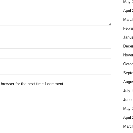
May 
April
Marc
Febru
Janua
Dece
Nove
Octob
Sept
Augus
 browser for the next time I comment.
July 
June 
May 
April
Marc