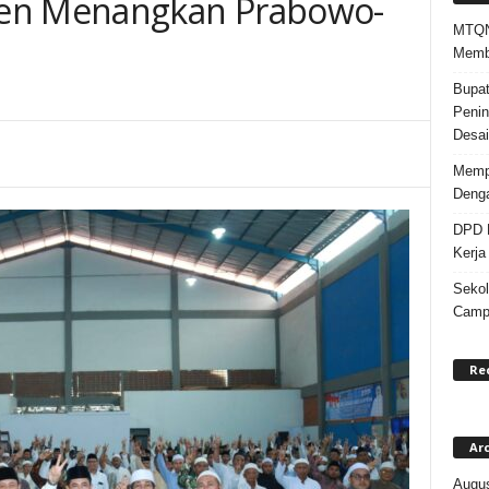
ren Menangkan Prabowo-
MTQN 
Memba
Bupat
Penin
Desai
Mempe
Denga
DPD K
Kerja
Sekol
Campa
Re
Ar
Augus