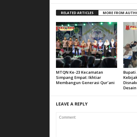
RELATED ARTICLES
MORE FROM AUTH
MTQN Ke-23 Kecamatan
Bupati 
Simpang Empat: Ikhtiar
Kebija
Membangun Generasi Qur’ani
Disnak
Desain
LEAVE A REPLY