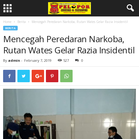
Home
Berita
Mencegah Peredaran Narkoba, Rutan Wates Gelar Razia Insidentil
BERITA
Mencegah Peredaran Narkoba,
Rutan Wates Gelar Razia Insidentil
By
admin
-
February 7, 2019
527
0