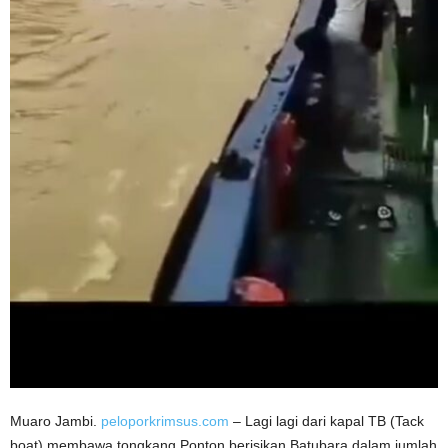
Muaro Jambi.
peloporkrimsus.com
– Lagi lagi dari kapal TB (Tack
boat) membawa tongkang Ponton berisikan Batubara dalam jumlah