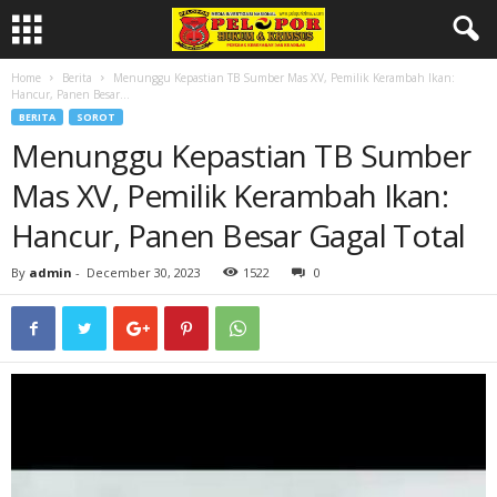
Home
Berita
Menunggu Kepastian TB Sumber Mas XV, Pemilik Kerambah Ikan:
Hancur, Panen Besar...
BERITA
SOROT
Menunggu Kepastian TB Sumber
Mas XV, Pemilik Kerambah Ikan:
Hancur, Panen Besar Gagal Total
By
admin
-
December 30, 2023
1522
0