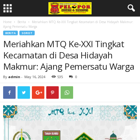
Home
Berita
Meriahkan MTQ Ke-XXI Tingkat Kecamatan di Desa Hidayah Makmur:
Ajang Pemersatu Warga
BERITA
SOROT
Meriahkan MTQ Ke-XXI Tingkat
Kecamatan di Desa Hidayah
Makmur: Ajang Pemersatu Warga
By
admin
-
May 16, 2024
535
0