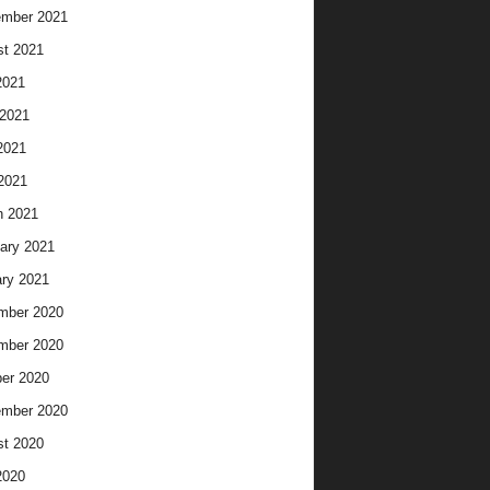
ember 2021
t 2021
2021
2021
2021
 2021
h 2021
ary 2021
ry 2021
mber 2020
mber 2020
er 2020
ember 2020
t 2020
2020