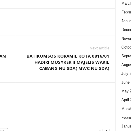
Marc
Febru
Janua
Dece
Nove
Octob
Next article
TAN
BATIKOMSOS KORAMIL KOTA 0816/01
Sept
HADIRI MUSYKER II MAJELIS WAKIL
Augus
CABANG NU SDA( MWC NU SDA)
July 
June 
May 
April
Marc
Febru
Janua
OR