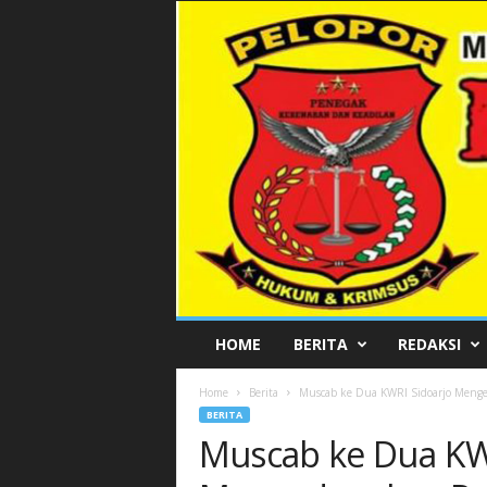
P
HOME
BERITA
REDAKSI
E
L
Home
Berita
Muscab ke Dua KWRI Sidoarjo Meng
O
BERITA
P
Muscab ke Dua KW
O
R