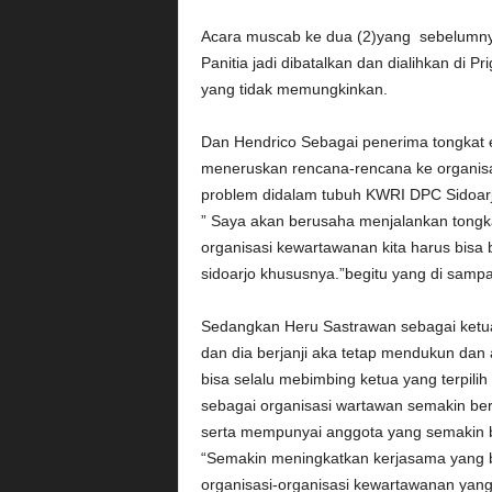
Acara muscab ke dua (2)yang sebelumnya
Panitia jadi dibatalkan dan dialihkan di 
yang tidak memungkinkan.
Dan Hendrico Sebagai penerima tongkat 
meneruskan rencana-rencana ke organisa
problem didalam tubuh KWRI DPC Sidoarjo 
” Saya akan berusaha menjalankan tongka
organisasi kewartawanan kita harus bisa
sidoarjo khususnya.”begitu yang di sampa
Sedangkan Heru Sastrawan sebagai ketua
dan dia berjanji aka tetap mendukun dan 
bisa selalu mebimbing ketua yang terpil
sebagai organisasi wartawan semakin be
serta ‎mempunyai anggota yang semakin b
“Semakin meningkatkan kerjasama yang b
organisasi-organisasi kewartawanan yang 