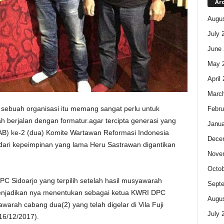
Ar
Augus
July 
June 
May 
April
Marc
 sebuah organisasi itu memang sangat perlu untuk
Febru
 berjalan dengan formatur.agar tercipta generasi yang
Janua
B) ke-2 (dua) Komite Wartawan Reformasi Indonesia
Dece
 dari kepeimpinan yang lama Heru Sastrawan digantikan
Nove
Octob
C Sidoarjo yang terpilih setelah hasil musyawarah
Sept
enjadikan nya menentukan sebagai ketua KWRI DPC
Augus
arah cabang dua(2) yang telah digelar di Vila Fuji
July 
6/12/2017).‎