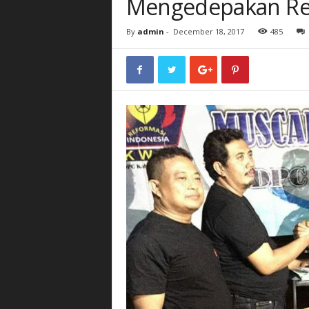
Mengedepakan Re
By
admin
-
December 18, 2017
485