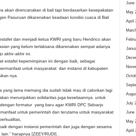
June 
 akan direncanakan di bali tapi berdasarkan kesepakatan
May 
Prigen Pasuruan dikarenakan keadaan kondisi cuaca di Bali
April
Marc
estafet dan menjadi ketua KWRI yang baru Hendrico akan
Febru
sian yang belum terlaksana dikarenakan sempat adanya
Janua
akhir-akhir ini.
Dece
t estafet kepemimpinan ini dengan baik, sebagai
Nove
 bermanfaat untuk masyarakat dan instansi di kabupaten
ikan nya‎.
Octob
Sept
 yang lama memang dia sudah tidak mau di calonkan lagi
Augus
akan menunjukkan solidaritas juga kesetiaannya. untuk
July 
ih dengan formatur yang baru agar KWRI DPC Sidoarjo
rmanfaat untuk pemerintah dan terutama untuk masyarakat
June 
erkualitas,
May 
aik dengan instansi pemerintah dan juga dengan sesama
April
lain.” harapnya [ZEEY/RUDI]‎..