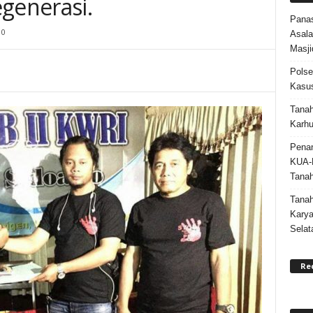
generasi.
Panas
0
Asala
Masji
Polse
Kasus
Tanah
Karhu
Penan
KUA-
Tana
Tana
Karya
Selat
Re