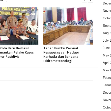
Dece
Nove
Octob
Sept
Augus
July 
Kota Baru Berhasil
Tanah Bumbu Perkuat
June 
ankan Pelaku Kasus
Kesiapsiagaan Hadapi
May 
or Residivis
Karhutla dan Bencana
Hidrometeorologi
April
Marc
Febru
Janua
Dece
Nove
Octob