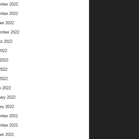
mber 2022
mber 2022
er 2022
ember 2022
t 2022
2022
2022
2022
 2022
h 2022
ary 2022
ry 2022
mber 2021
mber 2021
er 2021