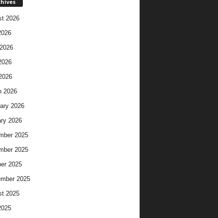
chives
t 2026
2026
2026
2026
 2026
h 2026
ary 2026
ry 2026
mber 2025
mber 2025
er 2025
ember 2025
t 2025
2025