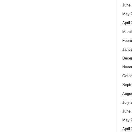
June 
May 
April
Marc
Febru
Janua
Dece
Nove
Octob
Sept
Augus
July 
June 
May 
April