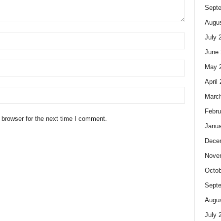
Sept
Augus
July 
June 
May 
April
Marc
Febru
 browser for the next time I comment.
Janua
Dece
Nove
Octob
Sept
Augus
July 