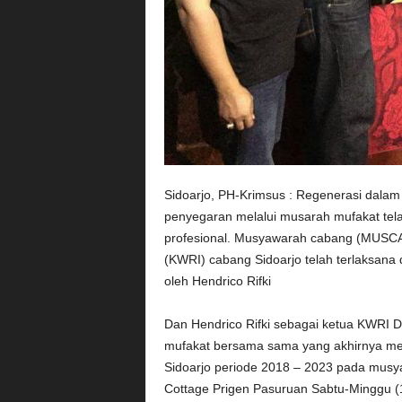
Sidoarjo, PH-Krimsus : Regenerasi dalam
penyegaran melalui musarah mufakat telah
profesional. M‎usyawarah cabang (MUSCA
(KWRI) cabang Sidoarjo telah terlaksana
oleh Hendrico Rifki‎
Dan Hendrico Rifki sebagai ketua KWRI DP
mufakat bersama sama yang akhirnya m
Sidoarjo periode 2018 – 2023 pada musyaw
Cottage Prigen Pasuruan Sabtu-Minggu (1