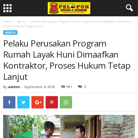
Home
Berita
Pelaku Perusakan Program Rumah Layak Huni Dimaafkan Kontraktor,
Proses Hukum Tetap Lanjut
BERITA
Pelaku Perusakan Program
Rumah Layak Huni Dimaafkan
Kontraktor, Proses Hukum Tetap
Lanjut
By
admin
-
September 4, 2018
991
0