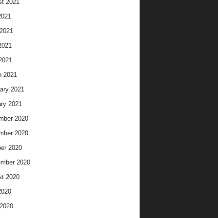
t 2021
2021
2021
2021
 2021
h 2021
ary 2021
ry 2021
mber 2020
mber 2020
er 2020
ember 2020
t 2020
2020
2020