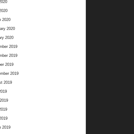
2020
 2020
h 2020
ary 2020
ry 2020
mber 2019
mber 2019
er 2019
ember 2019
t 2019
2019
2019
2019
 2019
h 2019