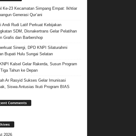
Ke-23 Kecamatan Simpang Empat: Ikhtiar
ngun Generasi Qur’ani
i Andi Rudi Latif Perkuat Kebijakan
gkatan SDM, Disnakertrans Gelar Pelatihan
n Grafis dan Barbershop
rkuat Sinergi, DPD KNPI Silaturahmi
n Bupati Hulu Sungai Selatan
NPI Kalsel Gelar Rakerda, Susun Program
 Tiga Tahun ke Depan
ah Ar Rasyid Sukses Gelar Imunisasi
k, Siswa Antusias Ikuti Program BIAS
cent Comments
chives
t 2026