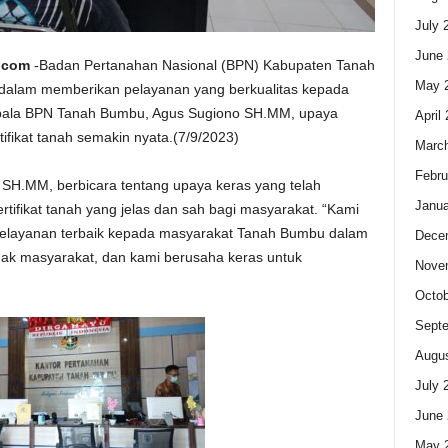
July 
June 
.com
-Badan Pertanahan Nasional (BPN) Kabupaten Tanah
May 
alam memberikan pelayanan yang berkualitas kepada
pala BPN Tanah Bumbu, Agus Sugiono SH.MM, upaya
April
fikat tanah semakin nyata.(7/9/2023)
Marc
Febru
H.MM, berbicara tentang upaya keras yang telah
Janua
tifikat tanah yang jelas dan sah bagi masyarakat. “Kami
elayanan terbaik kepada masyarakat Tanah Bumbu dalam
Dece
h hak masyarakat, dan kami berusaha keras untuk
Nove
Octob
Sept
Augus
July 
June 
May 