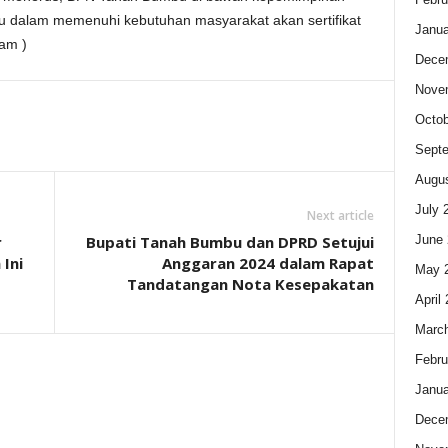
 dalam memenuhi kebutuhan masyarakat akan sertifikat
Janua
eam )
Dece
Nove
Octob
Sept
Augus
July 
Next article
June 
r
Bupati Tanah Bumbu dan DPRD Setujui
Ini
Anggaran 2024 dalam Rapat
May 
Tandatangan Nota Kesepakatan
April
Marc
Febru
Janua
Dece