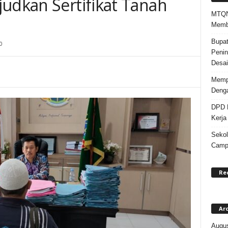
judkan Sertifikat Tanah
MTQN 
Memba
Bupat
0
Penin
Desai
Mempe
Denga
DPD K
Kerja
Sekol
Campa
Re
Ar
Augus