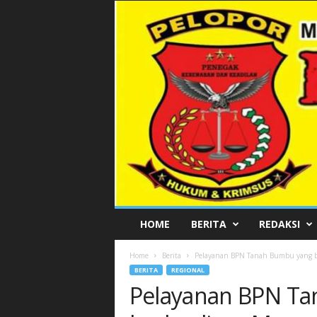
P
HOME
BERITA
REDAKSI
E
L
Home
Berita
Pelayanan BPN Tanah Bumbu yang ber
O
BERITA
REGIONAL
P
Pelayanan BPN T
O
R