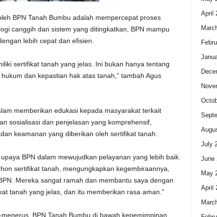
April
l oleh BPN Tanah Bumbu adalah mempercepat proses
Marc
nologi canggih dan sistem yang ditingkatkan, BPN mampu
engan lebih cepat dan efisien.
Febru
Janua
i sertifikat tanah yang jelas. Ini bukan hanya tentang
Dece
ek hukum dan kepastian hak atas tanah,” tambah Agus
Nove
Octob
dalam memberikan edukasi kepada masyarakat terkait
Sept
gan sosialisasi dan penjelasan yang komprehensif,
Augus
an keamanan yang diberikan oleh sertifikat tanah.
July 
upaya BPN dalam mewujudkan pelayanan yang lebih baik.
June 
ohon sertifikat tanah, mengungkapkan kegembiraannya,
May 
 BPN. Mereka sangat ramah dan membantu saya dengan
April
ikat tanah yang jelas, dan itu memberikan rasa aman.”
Marc
us-menerus, BPN Tanah Bumbu di bawah kepemimpinan
Febru