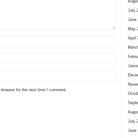
Augus
July 
June 
May 
April
Marc
Febru
Janua
Dece
Nove
 browser for the next time I comment.
Octob
Sept
Augus
July 
June 