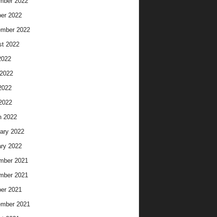
mber 2022
er 2022
ember 2022
t 2022
2022
2022
2022
 2022
h 2022
ary 2022
ry 2022
mber 2021
mber 2021
er 2021
ember 2021