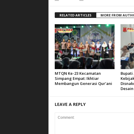
RELATED ARTICLES
MORE FROM AUTH
MTQN Ke-23 Kecamatan
Bupati 
Simpang Empat: Ikhtiar
Kebija
Membangun Generasi Qur’ani
Disnak
Desain
LEAVE A REPLY