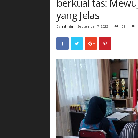
berkualitas: Mewu
yang Jelas
By
admin
-
September 7, 2023
438