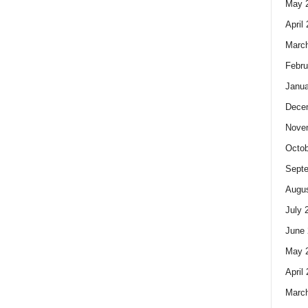
May 
April
Marc
Febru
Janua
Dece
Nove
Octob
Sept
Augus
July 
June 
May 
April
Marc