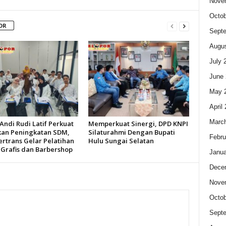
Nove
Octob
OR
Sept
Augus
July 
June 
May 
April
Marc
Andi Rudi Latif Perkuat
Memperkuat Sinergi, DPD KNPI
kan Peningkatan SDM,
Silaturahmi Dengan Bupati
Febru
ertrans Gelar Pelatihan
Hulu Sungai Selatan
 Grafis dan Barbershop
Janua
Dece
Nove
Octob
Sept