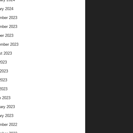
ry 2024
mber 2023
mber 2023
er 2023
ember 2023
t 2023
2023
2023
2023
 2023
h 2023
ary 2023
ry 2023
mber 2022