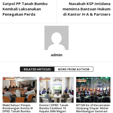
Satpol PP Tanah Bumbu
Nasabah KSP Intidana
Kembali Laksanakan
meminta Bantuan Hukum
Penegakan Perda
di Kantor H-A & Partners
admin
RELATED ARTICLES
MORE FROM AUTHOR
Wakil Ketua I Pimpin
Komisi I DPRD Tanah
MTQN Ke-23 Kecamatan
Rombongan Komisi III
Bumbu Fasilitasi 10
Simpang Empat: Ikhtiar
DPRD Tanah Bumbu
Kepala SMA Negeri
Membangun Generasi