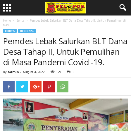
Home
Berita
Pemdes Lebak Salurkan BLT Dana Desa Tahap II, Untuk Pemulihan di
Masa...
BERITA
REGIONAL
Pemdes Lebak Salurkan BLT Dana
Desa Tahap II, Untuk Pemulihan
di Masa Pandemi Covid -19.
By
admin
-
August 4, 2022
379
0