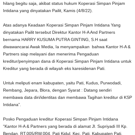
hilang begitu saja, akibat status hukum Koperasi Simpan Pinjam
Intidana yang dinyatakan Pailit, Kamis (4/8/22).
Atas adanya Keadaan Koperasi Simpan Pinjam Intidana Yang
dinyatakan Pailit tersebut Direktur Kantor H-A And Partners
bernama HARRY KUSUMA PUTRA GINTING, S.H saat
diwawancarai Awak Media, Ia menyampaikan bahwa Kantor H-A &
Partners siap melayani dan menerima Pengaduan
kreditur/penyimpan dana di Koperasi Simpan Pinjam Intidana untuk
Kreditur yang berada di wilayah eks karesidenan Pati.
Untuk meliputi enam kabupaten, yaitu Pati, Kudus, Purwodadi,
Rembang, Jepara, Blora, dengan Syarat : Datang sendiri
membawa data diri/identitas dan membawa Tagihan kreditur di KSP
Intidana”.
Posko Pengaduan kreditur Koperasi Simpan Pinjam Intidana
“Kantor H-A & Partners yang berada di alamat Jl. Supriyadi III Kp.
Bendan, RT.005/RW.004, Pati Kidul, Kec. Pati, Kabupaten Pati,