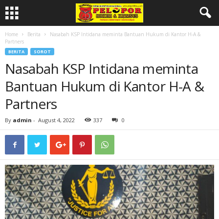
Home
Berita
Nasabah KSP Intidana meminta Bantuan Hukum di Kantor H-A &
Partners
BERITA
SOROT
Nasabah KSP Intidana meminta
Bantuan Hukum di Kantor H-A &
Partners
By
admin
-
August 4, 2022
337
0