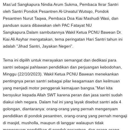
Mas’ud Sangkapura Nindia Arum Sukma, Pembaca Ikrar Santri
oleh Santri Pondok Pesantren Al-Urwatul Wutsqo, Pondok
Pesantren Nurut Taqwa, Pembaca Doa Kiai Mashudi Wasi, dan
panduan suara dibawakan oleh PAC Fatayat NU
Sangkapura.Dalam sambutannya Wakil Ketua PCNU Bawean Dr.
Kiai Ali Asyhar mengatakan, tema peringatan Hari Santri tahun ini
adalah “Jihad Santri, Jayakan Negeri”.
Tema ini dipilih untuk merayakan semangat dan dedikasi para
santri sebagai pahlawan pendidikan dan perjuangan kebodohan,
Minggu (22/10/2023). Wakil Ketua PCNU Bawean menekankan
pentingnya peran santri sebagai pilar keagamaan dan keilmuan
yang menjadi motor penggerak kemajuan bangsa.”Mari kita
bersyukur kepada Allah SWT karena peran dan jasa santri sudah
diakui oleh negara. Dalam hal ini yang layak disebut santri ada 4
golongan, diantaranya: orang-orang yang pernah mengenyam
pendidikan di pondok pesantren, orang-orang yang pernah mengaji
di masjid, musholla, maupun di langgar walaupun tidak
mengenyam pendidikan di pondok pesantren, dan orang-orang