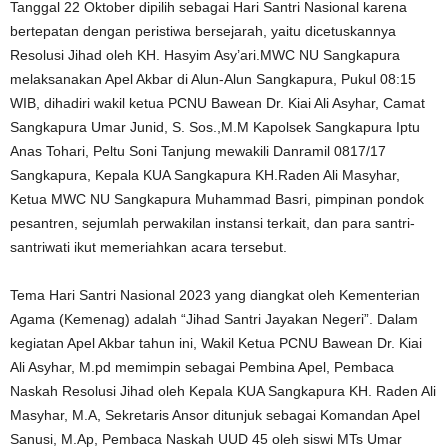
Tanggal 22 Oktober dipilih sebagai Hari Santri Nasional karena
bertepatan dengan peristiwa bersejarah, yaitu dicetuskannya
Resolusi Jihad oleh KH. Hasyim Asy’ari.MWC NU Sangkapura
melaksanakan Apel Akbar di Alun-Alun Sangkapura, Pukul 08:15
WIB, dihadiri wakil ketua PCNU Bawean Dr. Kiai Ali Asyhar, Camat
Sangkapura Umar Junid, S. Sos.,M.M Kapolsek Sangkapura Iptu
Anas Tohari, Peltu Soni Tanjung mewakili Danramil 0817/17
Sangkapura, Kepala KUA Sangkapura KH.Raden Ali Masyhar,
Ketua MWC NU Sangkapura Muhammad Basri, pimpinan pondok
pesantren, sejumlah perwakilan instansi terkait, dan para santri-
santriwati ikut memeriahkan acara tersebut.
Tema Hari Santri Nasional 2023 yang diangkat oleh Kementerian
Agama (Kemenag) adalah “Jihad Santri Jayakan Negeri”. Dalam
kegiatan Apel Akbar tahun ini, Wakil Ketua PCNU Bawean Dr. Kiai
Ali Asyhar, M.pd memimpin sebagai Pembina Apel, Pembaca
Naskah Resolusi Jihad oleh Kepala KUA Sangkapura KH. Raden Ali
Masyhar, M.A, Sekretaris Ansor ditunjuk sebagai Komandan Apel
Sanusi, M.Ap, Pembaca Naskah UUD 45 oleh siswi MTs Umar