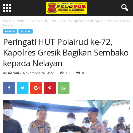
Home
Berita
Peringati HUT Polairud ke-72, Kapolres Gresik Bagikan Sembako kepada
Nelayan
BERITA
SOSIAL
Peringati HUT Polairud ke-72,
Kapolres Gresik Bagikan Sembako
kepada Nelayan
By
admin
-
November 26, 2022
393
0