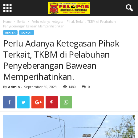
Home
Berita
Perlu Adanya Ketegasan Pihak Terkait, TKBM di Pelabuhan
Penyeberangan Bawean Memperihatinkan.
BERITA
SOROT
Perlu Adanya Ketegasan Pihak
Terkait, TKBM di Pelabuhan
Penyeberangan Bawean
Memperihatinkan.
By
admin
-
September 30, 2023
1480
0