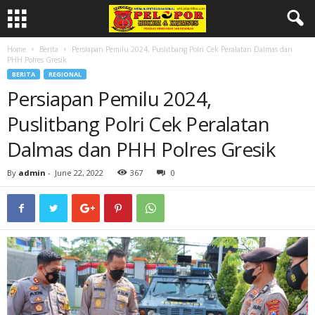
Home
Berita
Persiapan Pemilu 2024, Puslitbang Polri Cek Peralatan Dalmas dan
PHH Polres Gresik
BERITA
REGIONAL
Persiapan Pemilu 2024,
Puslitbang Polri Cek Peralatan
Dalmas dan PHH Polres Gresik
By
admin
-
June 22, 2022
367
0