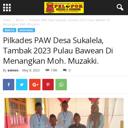
Home
Berita
Pilkades PAW Desa Sukalela, Tambak 2023 Pulau Bawean Di
Menangkan Moh. Muzakki.
BERITA
REGIONAL
Pilkades PAW Desa Sukalela,
Tambak 2023 Pulau Bawean Di
Menangkan Moh. Muzakki.
By
admin
-
May 8, 2023
1180
0