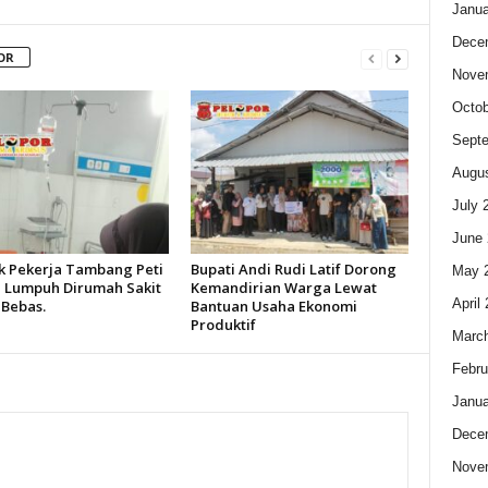
Janua
Dece
OR
Nove
Octob
Sept
Augus
July 
June 
k Pekerja Tambang Peti
Bupati Andi Rudi Latif Dorong
May 
 Lumpuh Dirumah Sakit
Kemandirian Warga Lewat
April
 Bebas.
Bantuan Usaha Ekonomi
Produktif
Marc
Febru
Janua
Dece
Nove