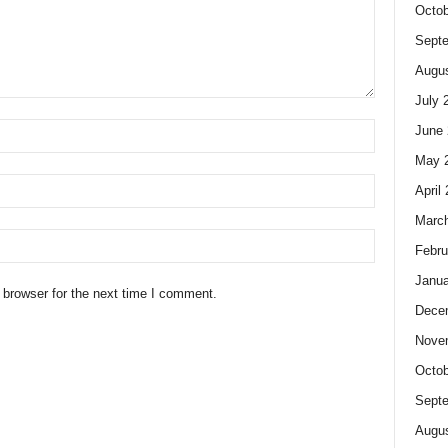
Octob
Sept
Augus
July 
June 
May 
April
Marc
Febru
Janua
 browser for the next time I comment.
Dece
Nove
Octob
Sept
Augus