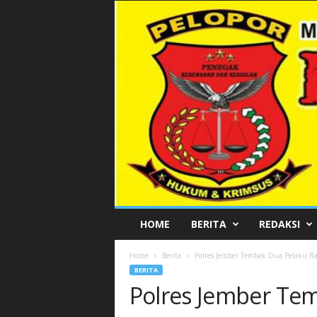
P
HOME
BERITA
REDAKSI
E
L
Home
Berita
Polres Jember Tembak Dua Pelaku R
O
BERITA
P
Polres Jember Te
O
R