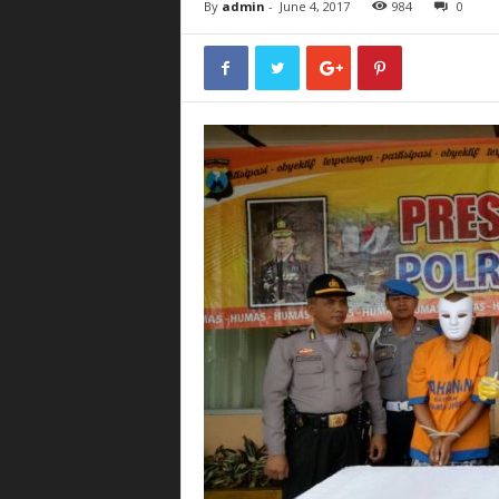
By
admin
-
June 4, 2017
984
0