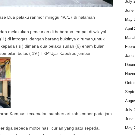
July 
June 
ease Dua pelaku ranmor minggu 4/6/17 di halaman
May 
April
 sudah melakukan pencurian di beberapa tempat di wilayah
Marc
i ) di introgasi dengan barang buktinya dirumah,untuk
kepada ( s ) dimana dua pelaku sudah (6) enam bulan
Febru
sembilan belas ( 19 ) TKP”Ujar Kapolres jember
Janua
Dece
Nove
Octob
Sept
Augus
July 
kitaran Kampus kecamatan sumbersari kab.jember pada jam
June 
May 
r tiga sepeda motor hasil curian yang satu sepeda,