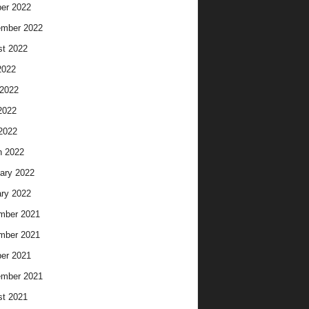
er 2022
ember 2022
t 2022
2022
2022
2022
 2022
h 2022
ary 2022
ry 2022
mber 2021
mber 2021
er 2021
ember 2021
t 2021