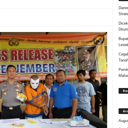
Danre
Strat
Dicek
Dirum
Bupat
Lewat
Cegah
Tanah
Pemka
Maha
Re
Ar
Augus