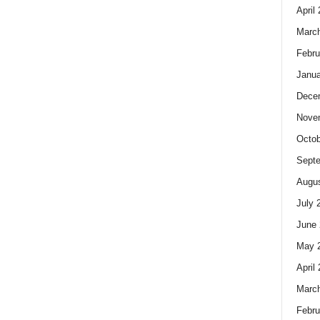
April
Marc
Febru
Janua
Dece
Nove
Octob
Sept
Augus
July 
June 
May 
April
Marc
Febru