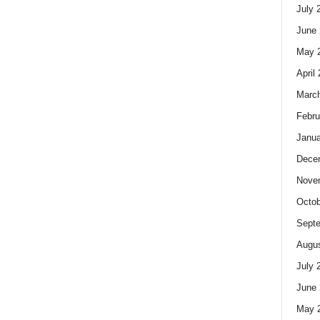
July 
June 
May 
April
Marc
Febru
Janua
Dece
Nove
Octob
Sept
Augus
July 
June 
May 