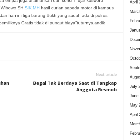
ada empat juga di amankan dan konci T”ujar kusworo
April
o Wibowo SH
SIK.MH
hasil curian sepeda motor di kampus
Marc
dan hari ini tiga barang Bukti yang sudah ada di polres
Febru
miliknya Gratis tidak di pungut biaya”tuturnya.andik
Janua
Dece
Nove
Octob
Sept
Next article
Augus
uhan
Begal Tak Berdaya Saat di Tangkap
July 
Anggota Resmob
June 
May 
April
Marc
Febru