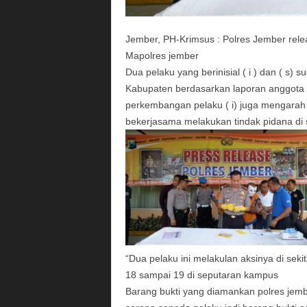
Jember, PH-Krimsus : Polres Jember rel
Mapolres jember
Dua pelaku yang berinisial ( i ) dan ( s)
Kabupaten berdasarkan laporan anggota ( 
perkembangan pelaku ( i) juga mengarah 
bekerjasama melakukan tindak pidana di 
“Dua pelaku ini melakulan aksinya di se
18 sampai 19 di seputaran kampus
Barang bukti yang diamankan polres jembe