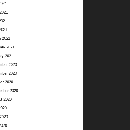
2021
2021
2021
 2021
h 2021
ary 2021
ry 2021
mber 2020
mber 2020
er 2020
ember 2020
t 2020
2020
2020
2020