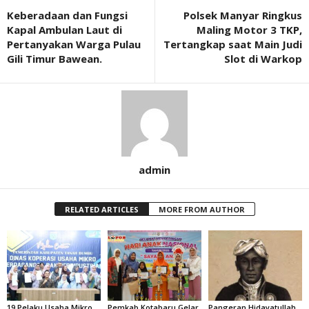
Keberadaan dan Fungsi
Polsek Manyar Ringkus
Kapal Ambulan Laut di
Maling Motor 3 TKP,
Pertanyakan Warga Pulau
Tertangkap saat Main Judi
Gili Timur Bawean.
Slot di Warkop
admin
RELATED ARTICLES
MORE FROM AUTHOR
19 Pelaku Usaha Mikro
Pemkab Kotabaru Gelar
Pangeran Hidayatullah,