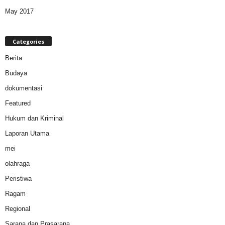
May 2017
Categories
Berita
Budaya
dokumentasi
Featured
Hukum dan Kriminal
Laporan Utama
mei
olahraga
Peristiwa
Ragam
Regional
Sarana dan Prasarana