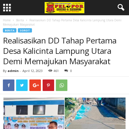
Home
Berita
Realisasikan DD Tahap Pertama Desa Kalicinta Lampung Utara Demi
Memajukan Masyarakat
BERITA
SOROT
Realisasikan DD Tahap Pertama
Desa Kalicinta Lampung Utara
Demi Memajukan Masyarakat
By
admin
-
April 12, 2023
461
0