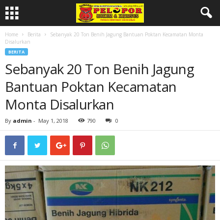
Home
Berita
Sebanyak 20 Ton Benih Jagung Bantuan Poktan Kecamatan Monta
Disalurkan
BERITA
Sebanyak 20 Ton Benih Jagung
Bantuan Poktan Kecamatan
Monta Disalurkan
By
admin
-
May 1, 2018
790
0