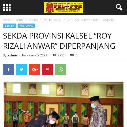
Home
Berita
SEKDA PROVINSI KALSEL “ROY RIZALI ANWAR” DIPERPANJANG
BERITA
REGIONAL
SEKDA PROVINSI KALSEL “ROY
RIZALI ANWAR” DIPERPANJANG
By
admin
-
February 5, 2021
2750
0