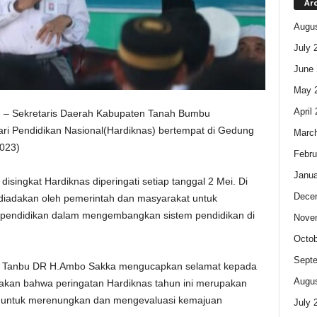
Ar
Augus
July 
June 
May 
April
m – Sekretaris Daerah Kabupaten Tanah Bumbu
i Pendidikan Nasional(Hardiknas) bertempat di Gedung
Marc
023)
Febru
Janua
disingkat Hardiknas diperingati setiap tanggal 2 Mei. Di
Dece
n diadakan oleh pemerintah dan masyarakat untuk
 pendidikan dalam mengembangkan sistem pendidikan di
Nove
Octob
Sept
kda Tanbu DR H.Ambo Sakka mengucapkan selamat kepada
Augus
takan bahwa peringatan Hardiknas tahun ini merupakan
 untuk merenungkan dan mengevaluasi kemajuan
July 