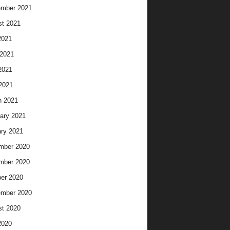
ember 2021
t 2021
2021
2021
2021
 2021
h 2021
ary 2021
ry 2021
mber 2020
mber 2020
er 2020
ember 2020
t 2020
2020