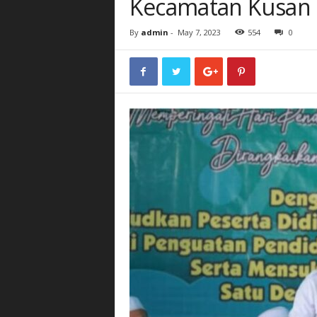
Kecamatan Kusan
By
admin
-
May 7, 2023
554
0