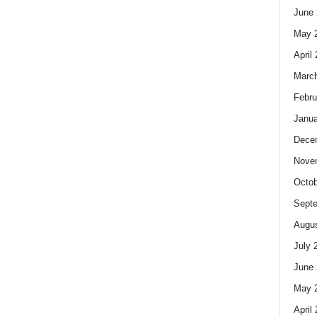
June 
May 
April
Marc
Febru
Janua
Dece
Nove
Octob
Sept
Augus
July 
June 
May 
April