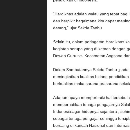
pendidikan di Indonesia.
“Hardiknas adalah waktu yang tepat bagi 
dan berpikir bagaimana kita dapat mening
datang,” ujar Sekda Tanbu
Selain itu, dalam peringatan Hardiknas k
kegiatan serupa yang di kemas dengan ge
Dewan Guru se- Kecamatan Angsana dan
Dalam Sambutannya Sekda Tanbu ,pada H
meningkatkan kualitas bidang pendidikan
berkualitas maka sarana prasarana sekola
Adapun upaya memperbaiki hal tersebut 
memperhatikan tenaga pengajarnya Salah 
Indonesia.agar hidupnya sejahtera , seh
sebagai tenaga pengajar sehingga tercipt
bersaing di kancah Nasional dan Internas