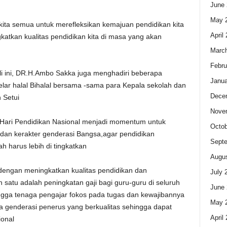
June 
May 
kita semua untuk merefleksikan kemajuan pendidikan kita
April
katkan kualitas pendidikan kita di masa yang akan
Marc
Febru
ali ini, DR.H.Ambo Sakka juga menghadiri beberapa
Janua
lar halal Bihalal bersama -sama para Kepala sekolah dan
Dece
 Setui
Nove
ari Pendidikan Nasional menjadi momentum untuk
Octob
 dan kerakter genderasi Bangsa,agar pendidikan
Sept
h harus lebih di tingkatkan
Augus
dengan meningkatkan kualitas pendidikan dan
July 
satu adalah peningkatan gaji bagi guru-guru di seluruh
June 
ingga tenaga pengajar fokos pada tugas dan kewajibannya
May 
a genderasi penerus yang berkualitas sehingga dapat
April
ional