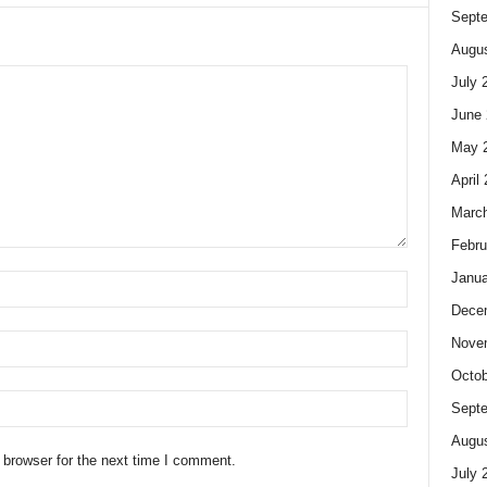
Sept
Augus
July 
June 
May 
April
Marc
Febru
Janua
Dece
Nove
Octob
Sept
Augus
 browser for the next time I comment.
July 