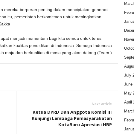
Marc
dan mereka berperan penting dalam menciptakan generasi
Febru
ena itu, pemerintah berkomitmen untuk meningkatkan
Janua
Sakka
Dece
 dapat menjadi momentum bagi kita semua untuk terus
Nove
katkan kualitas pendidikan di Indonesia. Semoga Indonesia
Octob
bih maju dan berkualitas di masa yang akan datang.(Team )
Sept
Augus
July 
June 
May 
April
Next article
Marc
Ketua DPRD Dan Anggota Komisi III
Kunjungi Lembaga Pemasyarakatan
Febru
KotaBaru Apresiasi HBP
Janua