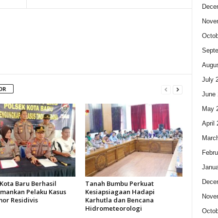
Dece
Nove
Octob
Sept
Augus
July 
OR
June 
May 
April
Marc
Febru
Janua
Dece
Kota Baru Berhasil
Tanah Bumbu Perkuat
ankan Pelaku Kasus
Kesiapsiagaan Hadapi
Nove
or Residivis
Karhutla dan Bencana
Hidrometeorologi
Octob