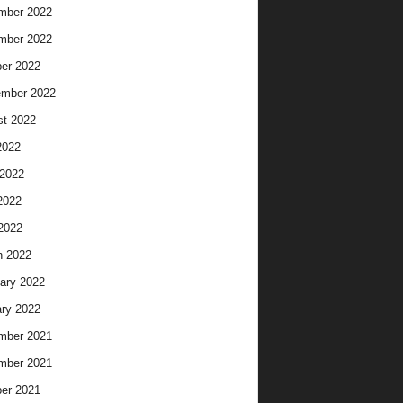
mber 2022
mber 2022
er 2022
ember 2022
t 2022
2022
2022
2022
 2022
h 2022
ary 2022
ry 2022
mber 2021
mber 2021
er 2021