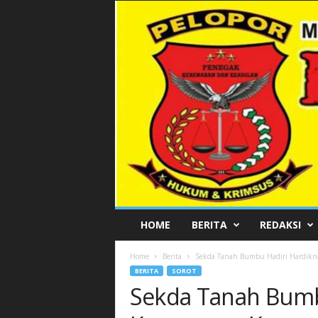
P
HOME
BERITA
REDAKSI
E
L
Home
Berita
Sekda Tanah Bumbu Hadiri Hardikn
O
BERITA
SOROT
P
Sekda Tanah Bumb
O
R