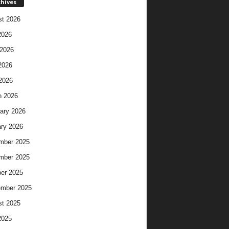
chives
t 2026
2026
2026
2026
 2026
h 2026
ary 2026
ry 2026
mber 2025
mber 2025
er 2025
ember 2025
t 2025
2025