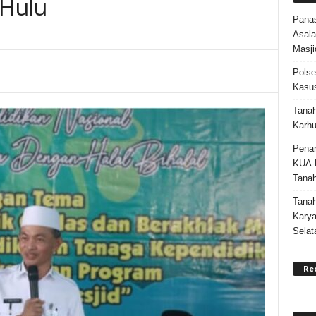
 Hulu
Panas
Asala
Masji
Polse
Kasus
Tanah
Karhu
Penan
KUA-
Tana
Tana
Karya
Selat
Re