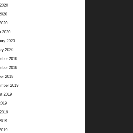
2020
2020
 2020
h 2020
ary 2020
ry 2020
mber 2019
mber 2019
er 2019
ember 2019
t 2019
2019
2019
2019
 2019