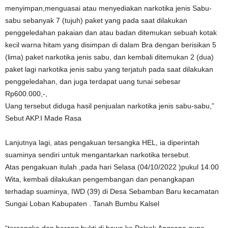
menyimpan,menguasai atau menyediakan narkotika jenis Sabu-
sabu sebanyak 7 (tujuh) paket yang pada saat dilakukan
penggeledahan pakaian dan atau badan ditemukan sebuah kotak
kecil warna hitam yang disimpan di dalam Bra dengan berisikan 5
(lima) paket narkotika jenis sabu, dan kembali ditemukan 2 (dua)
paket lagi narkotika jenis sabu yang terjatuh pada saat dilakukan
penggeledahan, dan juga terdapat uang tunai sebesar
Rp600.000,-,
Uang tersebut diduga hasil penjualan narkotika jenis sabu-sabu,”
Sebut AKP.I Made Rasa
Lanjutnya lagi, atas pengakuan tersangka HEL, ia diperintah
suaminya sendiri untuk mengantarkan narkotika tersebut.
Atas pengakuan itulah ,pada hari Selasa (04/10/2022 )pukul 14.00
Wita, kembali dilakukan pengembangan dan penangkapan
terhadap suaminya, IWD (39) di Desa Sebamban Baru kecamatan
Sungai Loban Kabupaten . Tanah Bumbu Kalsel
“tersangka dan barang bukti di bawa ke Polsek Angsana guna