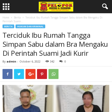
Home
Berita
Terciduk Ibu Rumah Tangga Simpan Sabu dalam Bra Mengaku Di
Perintah Suami...
BERITA
HUKUM DAN KRIMINAL
Terciduk Ibu Rumah Tangga
Simpan Sabu dalam Bra Mengaku
Di Perintah Suami Jadi Kurir
By
admin
-
October 6, 2022
342
0