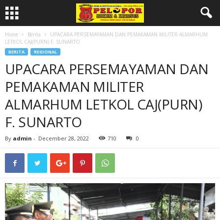
Home
Berita
UPACARA PERSEMAYAMAN DAN PEMAKAMAN MILITER ALMARHUM
LETKOL CAJ(PURN) F. SUNARTO
BERITA
REGIONAL
UPACARA PERSEMAYAMAN DAN
PEMAKAMAN MILITER
ALMARHUM LETKOL CAJ(PURN)
F. SUNARTO
By
admin
-
December 28, 2022
710
0