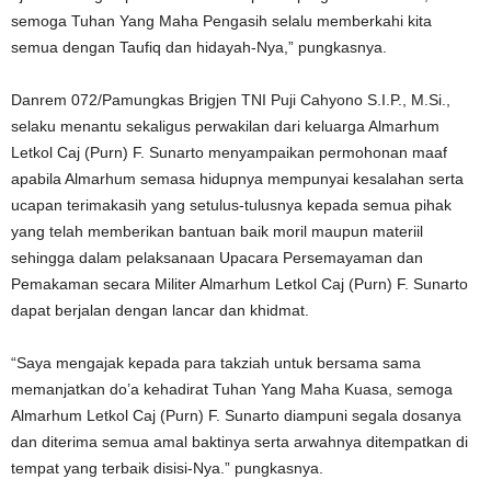
semoga Tuhan Yang Maha Pengasih selalu memberkahi kita
semua dengan Taufiq dan hidayah-Nya,” pungkasnya.
Danrem 072/Pamungkas Brigjen TNI Puji Cahyono S.I.P., M.Si.,
selaku menantu sekaligus perwakilan dari keluarga Almarhum
Letkol Caj (Purn) F. Sunarto menyampaikan permohonan maaf
apabila Almarhum semasa hidupnya mempunyai kesalahan serta
ucapan terimakasih yang setulus-tulusnya kepada semua pihak
yang telah memberikan bantuan baik moril maupun materiil
sehingga dalam pelaksanaan Upacara Persemayaman dan
Pemakaman secara Militer Almarhum Letkol Caj (Purn) F. Sunarto
dapat berjalan dengan lancar dan khidmat.
“Saya mengajak kepada para takziah untuk bersama sama
memanjatkan do’a kehadirat Tuhan Yang Maha Kuasa, semoga
Almarhum Letkol Caj (Purn) F. Sunarto diampuni segala dosanya
dan diterima semua amal baktinya serta arwahnya ditempatkan di
tempat yang terbaik disisi-Nya.” pungkasnya.