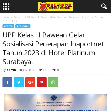
Home
Berita
UPP Kelas III Bawean Gelar Sosialisasi Penerapan Inaportnet Tahun
2023 di Hotel...
BERITA
REGIONAL
UPP Kelas III Bawean Gelar
Sosialisasi Penerapan Inaportnet
Tahun 2023 di Hotel Platinum
Surabaya.
By
admin
-
July 6, 2023
849
0