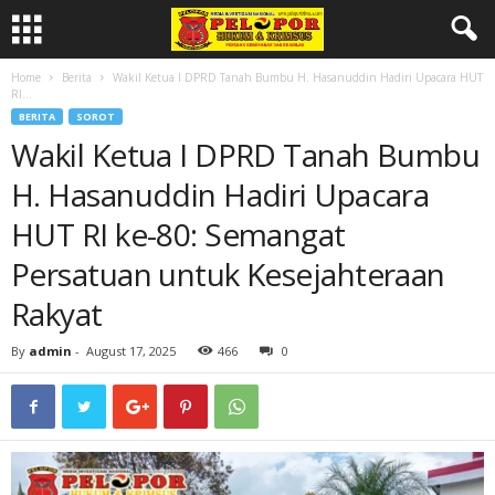
Home
Berita
Wakil Ketua I DPRD Tanah Bumbu H. Hasanuddin Hadiri Upacara HUT
RI...
BERITA
SOROT
Wakil Ketua I DPRD Tanah Bumbu
H. Hasanuddin Hadiri Upacara
HUT RI ke-80: Semangat
Persatuan untuk Kesejahteraan
Rakyat
By
admin
-
August 17, 2025
466
0