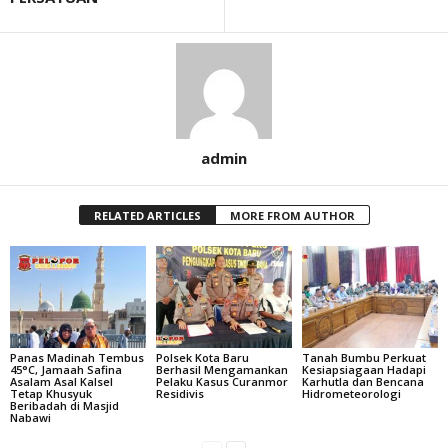
admin
RELATED ARTICLES
MORE FROM AUTHOR
Panas Madinah Tembus
Polsek Kota Baru
Tanah Bumbu Perkuat
45°C, Jamaah Safina
Berhasil Mengamankan
Kesiapsiagaan Hadapi
Asalam Asal Kalsel
Pelaku Kasus Curanmor
Karhutla dan Bencana
Tetap Khusyuk
Residivis
Hidrometeorologi
Beribadah di Masjid
Nabawi