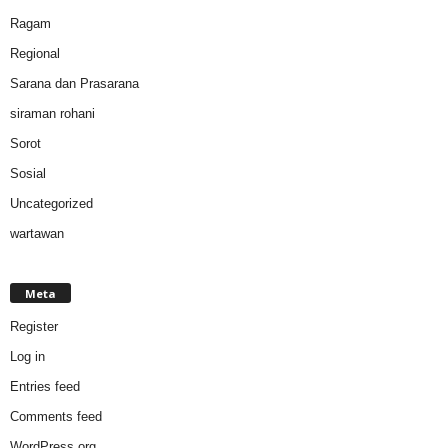
Ragam
Regional
Sarana dan Prasarana
siraman rohani
Sorot
Sosial
Uncategorized
wartawan
Meta
Register
Log in
Entries feed
Comments feed
WordPress.org