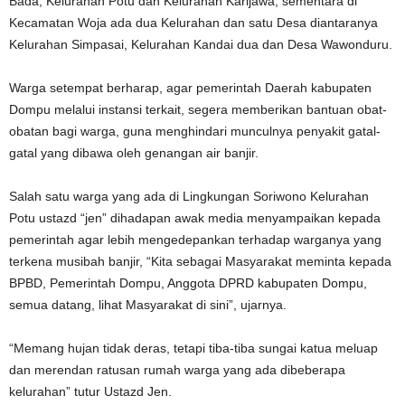
Bada, Kelurahan Potu dan Kelurahan Karijawa, sementara di
Kecamatan Woja ada dua Kelurahan dan satu Desa diantaranya
Kelurahan Simpasai, Kelurahan Kandai dua dan Desa Wawonduru.
Warga setempat berharap, agar pemerintah Daerah kabupaten
Dompu melalui instansi terkait, segera memberikan bantuan obat-
obatan bagi warga, guna menghindari munculnya penyakit gatal-
gatal yang dibawa oleh genangan air banjir.
Salah satu warga yang ada di Lingkungan Soriwono Kelurahan
Potu ustazd “jen” dihadapan awak media menyampaikan kepada
pemerintah agar lebih mengedepankan terhadap warganya yang
terkena musibah banjir, “Kita sebagai Masyarakat meminta kepada
BPBD, Pemerintah Dompu, Anggota DPRD kabupaten Dompu,
semua datang, lihat Masyarakat di sini”, ujarnya.
“Memang hujan tidak deras, tetapi tiba-tiba sungai katua meluap
dan merendan ratusan rumah warga yang ada dibeberapa
kelurahan” tutur Ustazd Jen.