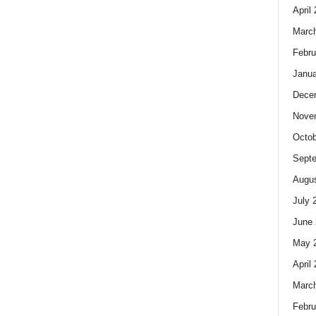
April
Marc
Febru
Janua
Dece
Nove
Octob
Sept
Augus
July 
June 
May 
April
Marc
Febru