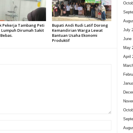
Octob
Sept
Augus
k Pekerja Tambang Peti
Bupati Andi Rudi Latif Dorong
July 
 Lumpuh Dirumah Sakit
Kemandirian Warga Lewat
 Bebas.
Bantuan Usaha Ekonomi
June 
Produktif
May 
April
Marc
Febru
Janua
Dece
Nove
Octob
Sept
Augus