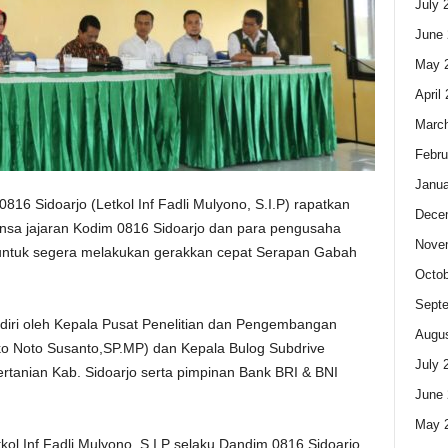
July 
June 
May 
April
Marc
Febru
Janua
16 Sidoarjo (Letkol Inf Fadli Mulyono, S.I.P) rapatkan
Dece
insa jajaran Kodim 0816 Sidoarjo dan para pengusaha
Nove
o untuk segera melakukan gerakkan cepat Serapan Gabah
Octob
Sept
adiri oleh Kepala Pusat Penelitian dan Pengembangan
Augus
o Noto Susanto,SP.MP) dan Kepala Bulog Subdrive
July 
tanian Kab. Sidoarjo serta pimpinan Bank BRI & BNI
June 
May 
kol Inf Fadli Mulyono, S.I.P selaku Dandim 0816 Sidoarjo