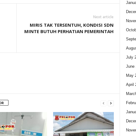
Janua
Dece
Next article
Nove
MIRIS TAK TERSENTUH, KONDISI SDN
Octob
MINTE BUTUH PERHATIAN PEMERINTAH
Sept
Augus
July 
June 
May 
April
Marc
Febru
OR
Janua
Dece
Nove