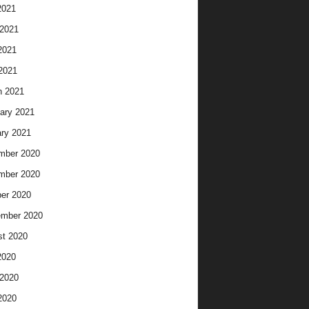
2021
2021
2021
 2021
h 2021
ary 2021
ry 2021
mber 2020
mber 2020
er 2020
ember 2020
t 2020
2020
2020
2020