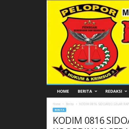
P
HOME
BERITA
REDAKSI
E
L
Home
Berita
KODIM 0816 SIDOARJO GELAR RAP
O
BERITA
P
KODIM 0816 SIDO
O
R