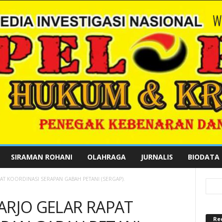
SIRAMAN ROHANI
OLAHRAGA
JURNALIS
BIODATA
AT KOORDINASI SERAPAN GABAH PETANI (SERGAP).
ARJO GELAR RAPAT
Re