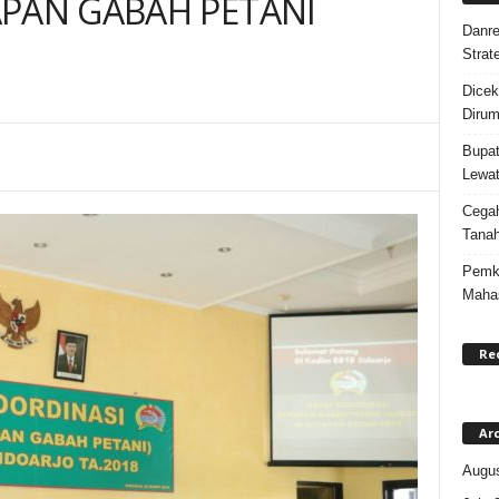
APAN GABAH PETANI
Danre
Strat
Dicek
Dirum
Bupat
Lewat
Cegah
Tanah
Pemka
Maha
Re
Ar
Augus