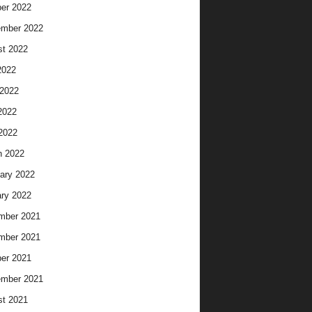
er 2022
ember 2022
t 2022
2022
2022
2022
 2022
h 2022
ary 2022
ry 2022
mber 2021
mber 2021
er 2021
ember 2021
t 2021