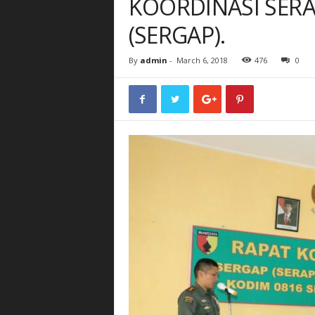
KOORDINASI SER
(SERGAP).
By
admin
-
March 6, 2018
476
0