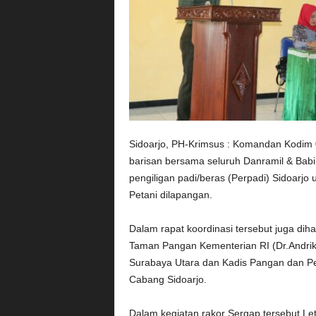
Sidoarjo, PH-Krimsus : Komandan Kodim 08
barisan bersama seluruh Danramil & Bab
pengiligan padi/beras (Perpadi) Sidoarj
Petani dilapangan.
Dalam rapat koordinasi tersebut juga dih
Taman Pangan Kementerian RI (Dr.Andrik
Surabaya Utara dan Kadis Pangan dan Per
Cabang Sidoarjo.
Dalam kegiatan rakor Sergap tersebut Let