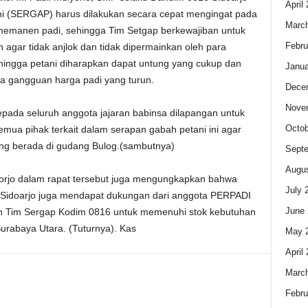
April
 (SERGAP) harus dilakukan secara cepat mengingat pada
Marc
 memanen padi, sehingga Tim Setgap berkewajiban untuk
Febru
 agar tidak anjlok dan tidak dipermainkan oleh para
ingga petani diharapkan dapat untung yang cukup dan
Janua
a gangguan harga padi yang turun.
Dece
Nove
kepada seluruh anggota jajaran babinsa dilapangan untuk
Octob
mua pihak terkait dalam serapan gabah petani ini agar
ang berada di gudang Bulog.(sambutnya)
Sept
Augus
orjo dalam rapat tersebut juga mengungkapkan bahwa
July 
Sidoarjo juga mendapat dukungan dari anggota PERPADI
June 
n Tim Sergap Kodim 0816 untuk memenuhi stok kebutuhan
urabaya Utara. (Tuturnya). Kas
May 
April
Marc
Febru