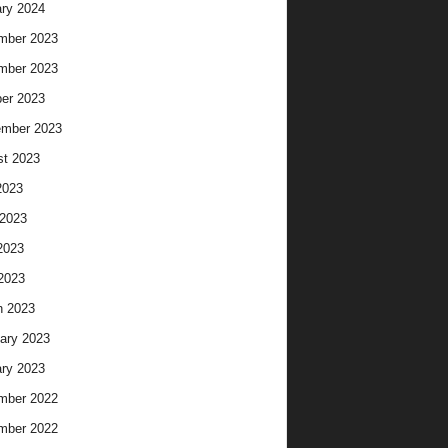
ry 2024
mber 2023
mber 2023
er 2023
ember 2023
t 2023
2023
2023
2023
 2023
h 2023
ary 2023
ry 2023
mber 2022
mber 2022