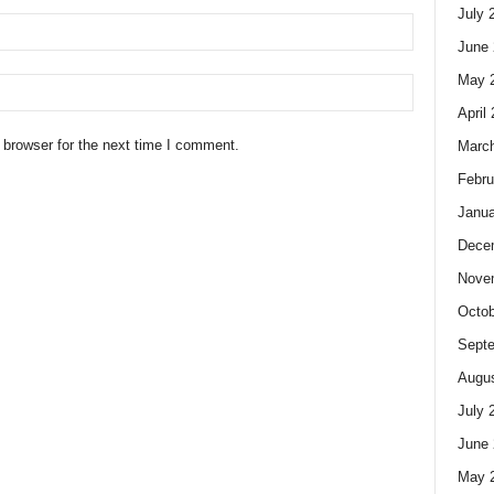
July 
June 
May 
April
 browser for the next time I comment.
Marc
Febru
Janua
Dece
Nove
Octob
Sept
Augus
July 
June 
May 