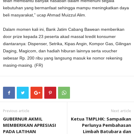
telah membantu banyak nasabah dalam memenuhi segala
kebutuhan yang bermanfaat sehingga mampu meningkatkan daya
beli masyarakat,” ucap Ahmad Muizzul Alim.
Dalam momen kali ini, Bank Jatim Cabang Bawean memberikan
door prize kepada 23 peserta akad massal kredit konsumer
diantaranya: Dispenser, Setrika, Kipas Angin, Kompor Gas, Gilingan
Daging, Magicom, dan hadiah hiburan lainnya serta voucher
sebesar Rp. 200 ribu yang langsung masuk ke nomor rekening
masing-masing. (FR)
Previous article
Next article
GUBERNUR AKMIL
Ketua TMPLHK: Sampaikan
MEMBERIKAN APRESIASI
Perlunya Pembahasan
PADA LATIHAN
Limbah Batubara dan