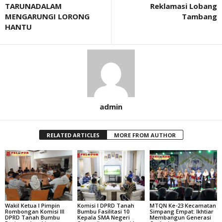
TARUNADALAM
Reklamasi Lobang
MENGARUNGI LORONG
Tambang
HANTU
admin
RELATED ARTICLES
MORE FROM AUTHOR
Wakil Ketua I Pimpin
Komisi I DPRD Tanah
MTQN Ke-23 Kecamatan
Rombongan Komisi III
Bumbu Fasilitasi 10
Simpang Empat: Ikhtiar
DPRD Tanah Bumbu
Kepala SMA Negeri
Membangun Generasi