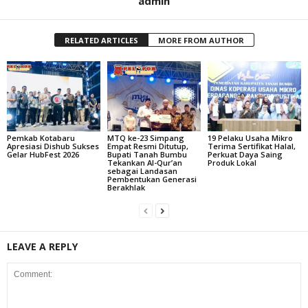
admin
RELATED ARTICLES
MORE FROM AUTHOR
Pemkab Kotabaru
MTQ ke-23 Simpang
19 Pelaku Usaha Mikro
Apresiasi Dishub Sukses
Empat Resmi Ditutup,
Terima Sertifikat Halal,
Gelar HubFest 2026
Bupati Tanah Bumbu
Perkuat Daya Saing
Tekankan Al-Qur’an
Produk Lokal
sebagai Landasan
Pembentukan Generasi
Berakhlak
LEAVE A REPLY