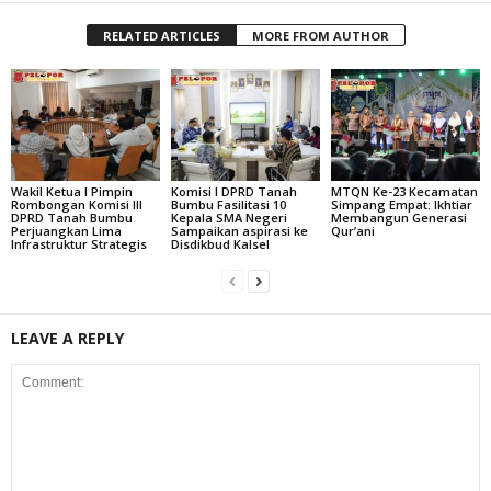
RELATED ARTICLES
MORE FROM AUTHOR
Wakil Ketua I Pimpin
Komisi I DPRD Tanah
MTQN Ke-23 Kecamatan
Rombongan Komisi III
Bumbu Fasilitasi 10
Simpang Empat: Ikhtiar
DPRD Tanah Bumbu
Kepala SMA Negeri
Membangun Generasi
Perjuangkan Lima
Sampaikan aspirasi ke
Qur’ani
Infrastruktur Strategis
Disdikbud Kalsel
LEAVE A REPLY