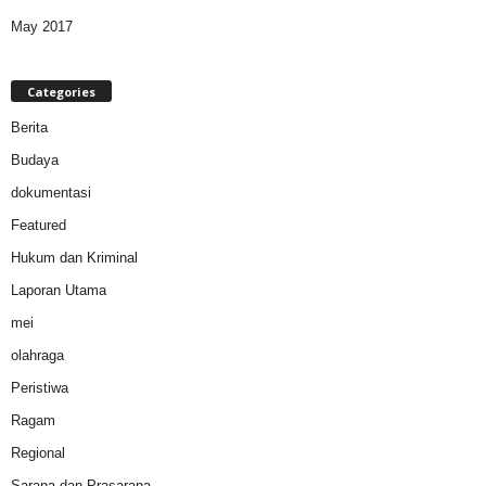
May 2017
Categories
Berita
Budaya
dokumentasi
Featured
Hukum dan Kriminal
Laporan Utama
mei
olahraga
Peristiwa
Ragam
Regional
Sarana dan Prasarana