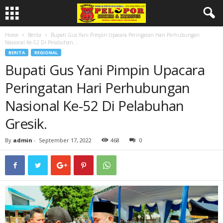
Home
Berita
Bupati Gus Yani Pimpin Upacara Peringatan Hari Perhubungan
Nasional Ke-52 Di Pelabuhan...
BERITA
REGIONAL
Bupati Gus Yani Pimpin Upacara
Peringatan Hari Perhubungan
Nasional Ke-52 Di Pelabuhan
Gresik.
By
admin
-
September 17, 2022
468
0