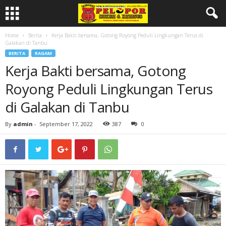
Home
Berita
Kerja Bakti bersama, Gotong Royong Peduli Lingkungan Terus di
Galakan di Tanbu
BERITA
RAGAM
Kerja Bakti bersama, Gotong
Royong Peduli Lingkungan Terus
di Galakan di Tanbu
By
admin
-
September 17, 2022
387
0