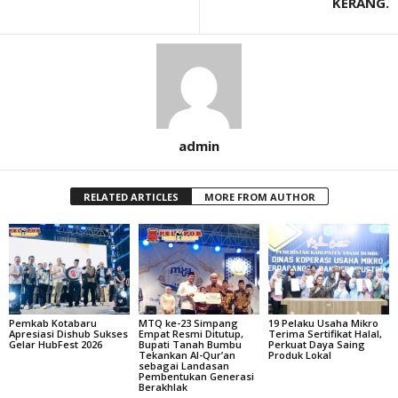
KERANG.
admin
RELATED ARTICLES
MORE FROM AUTHOR
Pemkab Kotabaru
MTQ ke-23 Simpang
19 Pelaku Usaha Mikro
Apresiasi Dishub Sukses
Empat Resmi Ditutup,
Terima Sertifikat Halal,
Gelar HubFest 2026
Bupati Tanah Bumbu
Perkuat Daya Saing
Tekankan Al-Qur’an
Produk Lokal
sebagai Landasan
Pembentukan Generasi
Berakhlak