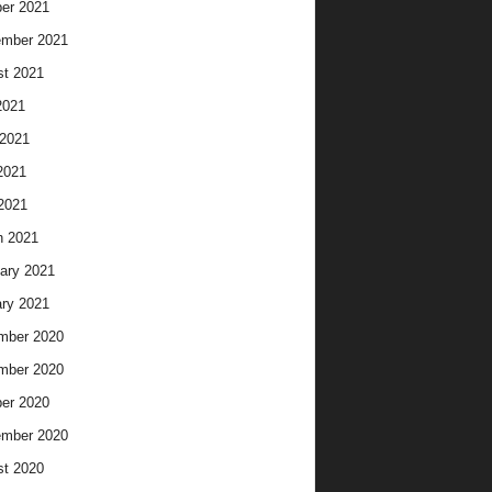
er 2021
ember 2021
t 2021
2021
2021
2021
 2021
h 2021
ary 2021
ry 2021
mber 2020
mber 2020
er 2020
ember 2020
t 2020