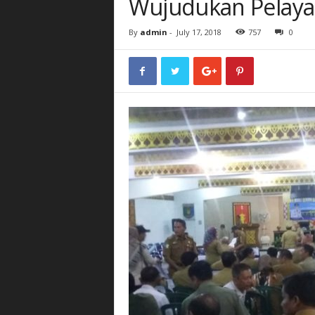
Wujudukan Pelaya
By
admin
-
July 17, 2018
757
0