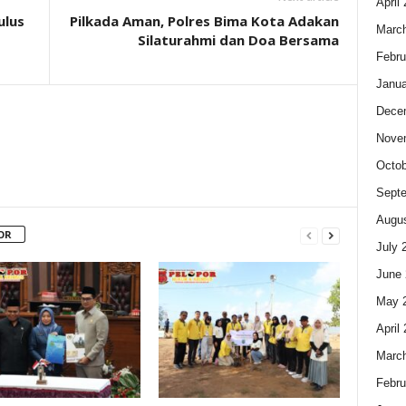
April
ulus
Pilkada Aman, Polres Bima Kota Adakan
Marc
Silaturahmi dan Doa Bersama
Febru
Janua
Dece
Nove
Octob
Sept
Augus
OR
July 
June 
May 
April
Marc
Febru