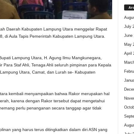
Ar
Augus
July 
tah Daerah Kabupaten Lampung Utara menggelar Rapat
June 
8, di Aula Tapis Pemerintah Kabupaten Lampung Utara.
May 
April
 Bupati Lampung Utara, H. Agung Ilmu Mangkunegara,
Marc
r Para Staf Ahli, Tenaga Ahli seluruh pimpinan para Kepala
Febru
 Lampung Utara, Camat, dan Lurah se- Kabupaten
Janua
Dece
Utara kembali menyampaikan bahwa Rakor merupakan hal
Nove
aerah, karena dengan Rakor tersebut dapat mengetahui
Octob
emang perlu penanganan secara tanggap agar tidak
Sept
Augus
plinan yang harus terus ditingkatkan dalam diri ASN yang