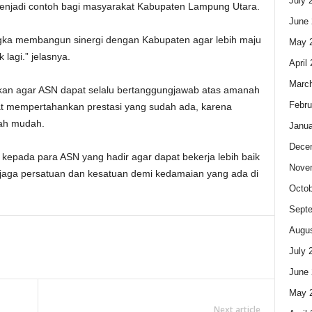
July 
enjadi contoh bagi masyarakat Kabupaten Lampung Utara.
June 
angka membangun sinergi dengan Kabupaten agar lebih maju
May 
lagi.” jelasnya.
April
Marc
kan agar ASN dapat selalu bertanggungjawab atas amanah
Febru
at mempertahankan prestasi yang sudah ada, karena
lah mudah.
Janua
Dece
kepada para ASN yang hadir agar dapat bekerja lebih baik
Nove
jaga persatuan dan kesatuan demi kedamaian yang ada di
Octob
Sept
Augus
July 
June 
May 
Next article