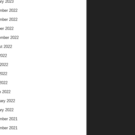
ry 2023
mber 2022
mber 2022
er 2022
ember 2022
t 2022
2022
2022
2022
 2022
h 2022
ary 2022
ry 2022
mber 2021
mber 2021