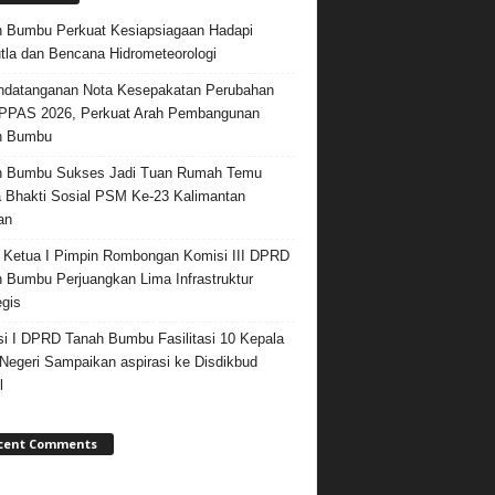
 Bumbu Perkuat Kesiapsiagaan Hadapi
tla dan Bencana Hidrometeorologi
datanganan Nota Kesepakatan Perubahan
PPAS 2026, Perkuat Arah Pembangunan
h Bumbu
h Bumbu Sukses Jadi Tuan Rumah Temu
 Bhakti Sosial PSM Ke-23 Kalimantan
an
 Ketua I Pimpin Rombongan Komisi III DPRD
 Bumbu Perjuangkan Lima Infrastruktur
egis
i I DPRD Tanah Bumbu Fasilitasi 10 Kepala
egeri Sampaikan aspirasi ke Disdikbud
l
cent Comments