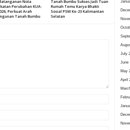
datanganan Nota
Tanah Bumbu Sukses Jadi Tuan
Janua
katan Perubahan KUA-
Rumah Temu Karya Bhakti
Dece
026, Perkuat Arah
Sosial PSM Ke-23 Kalimantan
ngunan Tanah Bumbu
Selatan
Nove
Octob
Sept
Augus
July 
June 
May 
April
Marc
Febru
Janua
Dece
Nove