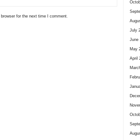
Octob
Sept
 browser for the next time I comment.
Augus
July 
June 
May 
April
Marc
Febru
Janua
Dece
Nove
Octob
Sept
Augus