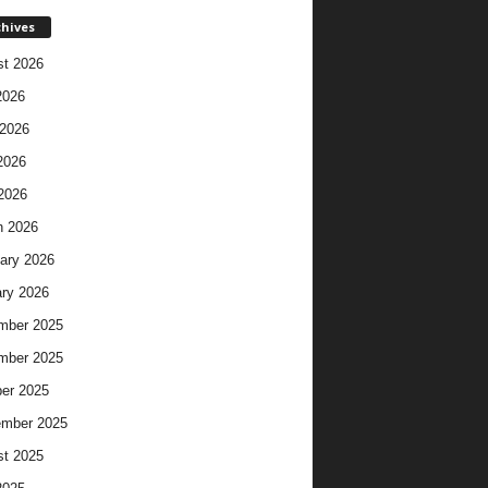
chives
t 2026
2026
2026
2026
 2026
h 2026
ary 2026
ry 2026
mber 2025
mber 2025
er 2025
ember 2025
t 2025