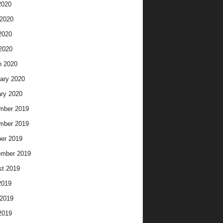
2020
2020
2020
 2020
h 2020
ary 2020
ry 2020
mber 2019
mber 2019
er 2019
ember 2019
t 2019
2019
2019
2019