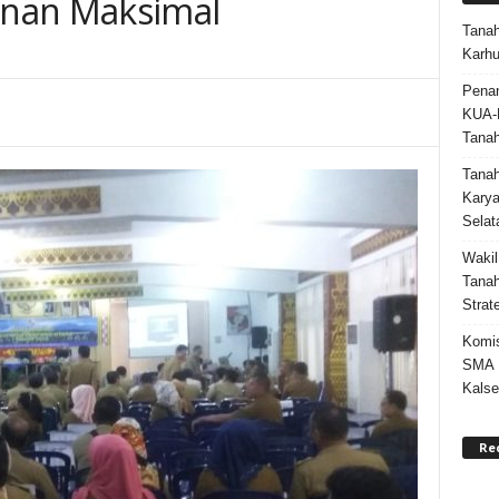
nan Maksimal
Tanah
Karhu
Penan
KUA-
Tana
Tana
Karya
Selat
Wakil
Tanah
Strat
Komis
SMA N
Kalse
Re