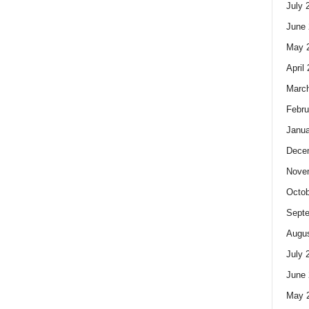
July 
June 
May 
April
Marc
Febru
Janua
Dece
Nove
Octob
Sept
Augus
July 
June 
May 