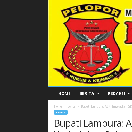
P
HOME
BERITA
REDAKSI
E
L
Home
Berita
Bupati Lampura: ASN Tingkatkan S
O
BERITA
P
Bupati Lampura: 
O
R