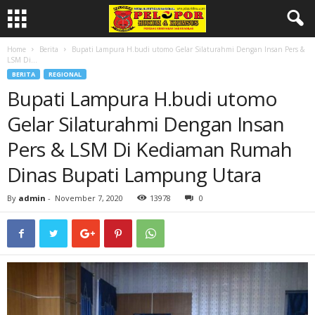
Home
Berita
Bupati Lampura H.budi utomo Gelar Silaturahmi Dengan Insan Pers &
LSM Di...
BERITA
REGIONAL
Bupati Lampura H.budi utomo
Gelar Silaturahmi Dengan Insan
Pers & LSM Di Kediaman Rumah
Dinas Bupati Lampung Utara
By
admin
-
November 7, 2020
13978
0