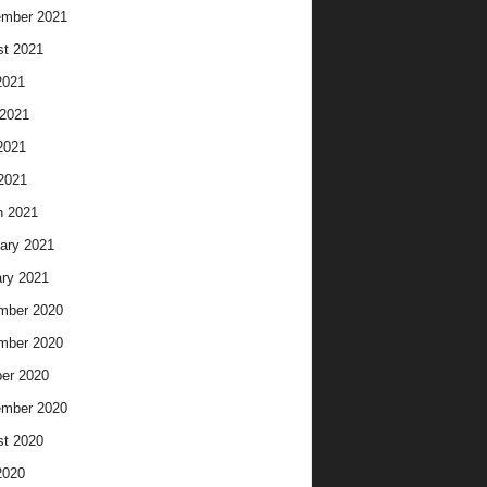
ember 2021
t 2021
2021
2021
2021
 2021
h 2021
ary 2021
ry 2021
mber 2020
mber 2020
er 2020
ember 2020
t 2020
2020