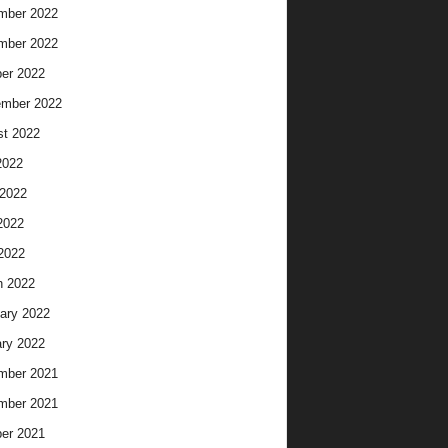
mber 2022
mber 2022
er 2022
ember 2022
t 2022
2022
2022
2022
 2022
h 2022
ary 2022
ry 2022
mber 2021
mber 2021
er 2021