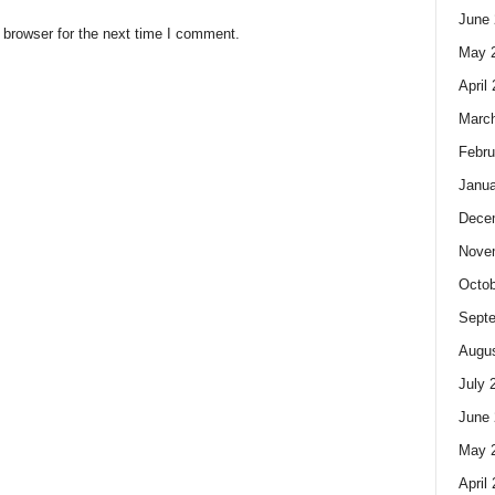
June 
 browser for the next time I comment.
May 
April
Marc
Febru
Janua
Dece
Nove
Octob
Sept
Augus
July 
June 
May 
April