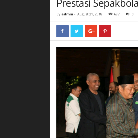
Prestasi Sepakbola
By
admin
-
August 21, 2018
687
0