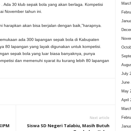
Marc
o . Ada 30 klub sepak bola yang akan berlaga. Kompetisi
i November tahun ini.
Febru
Janua
i harapkan akan bisa berjalan dengan baik,”harapnya.
Dece
Nove
gemukaan ada 300 lapangan sepak bola di Kabupaten
nya 80 lapangan yang layak digunakan untuk kompetisi.
Octob
apangan sepak bola yang luar biasa banyaknya, punya
Sept
ompetisi dan memenuhi syarat itu kurang lebih 80 lapangan
Augus
July 
June 
May 
April
Marc
Febru
Next article
KIPM
Siswa SD Negeri Talabiu, Masih Butuh
Janua