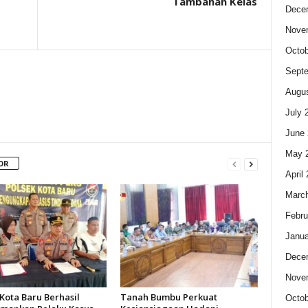
Tambahan Kelas
Dece
Nove
Octob
Sept
Augus
July 
June 
May 
OR
April
Marc
Febru
Janua
Dece
Nove
Kota Baru Berhasil
Tanah Bumbu Perkuat
Octob