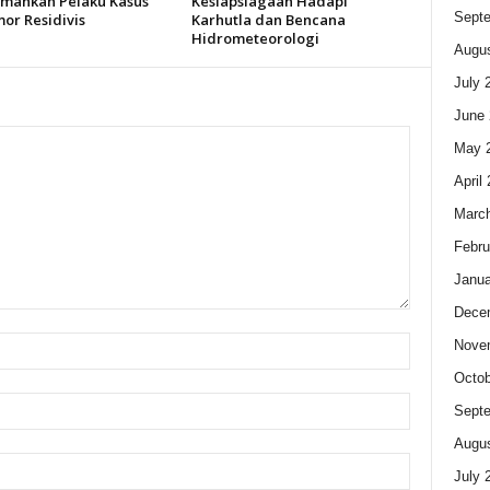
ankan Pelaku Kasus
Kesiapsiagaan Hadapi
Sept
or Residivis
Karhutla dan Bencana
Hidrometeorologi
Augus
July 
June 
May 
April
Marc
Febru
Janua
Dece
Nove
Octob
Sept
Augus
July 