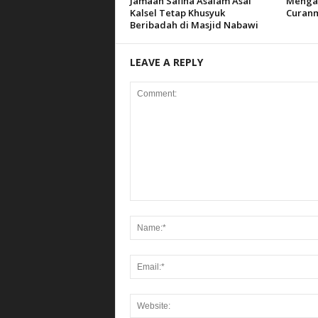
Jamaah Safina Asalam Asal
Mengam
Kalsel Tetap Khusyuk
Curanm
Beribadah di Masjid Nabawi
LEAVE A REPLY