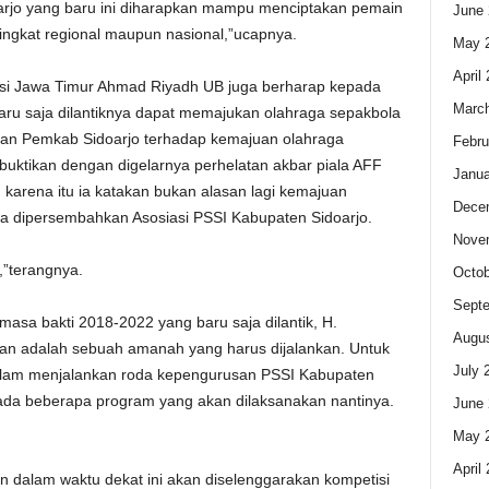
arjo yang baru ini diharapkan mampu menciptakan pemain
June 
tingkat regional maupun nasional,”ucapnya.
May 
April
insi Jawa Timur Ahmad Riyadh UB juga berharap kepada
Marc
aru saja dilantiknya dapat memajukan olahraga sepakbola
ngan Pemkab Sidoarjo terhadap kemajuan olahraga
Febru
buktikan dengan digelarnya perhelatan akbar piala AFF
Janua
karena itu ia katakan bukan alasan lagi kemajuan
Dece
isa dipersembahkan Asosiasi PSSI Kabupaten Sidoarjo.
Nove
,”terangnya.
Octob
Sept
asa bakti 2018-2022 yang baru saja dilantik, H.
Augus
 adalah sebuah amanah yang harus dijalankan. Untuk
July 
dalam menjalankan roda kepengurusan PSSI Kabupaten
 ada beberapa program yang akan dilaksanakan nantinya.
June 
May 
April
dalam waktu dekat ini akan diselenggarakan kompetisi