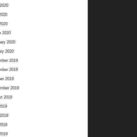
2020
2020
 2020
h 2020
ary 2020
ry 2020
mber 2019
mber 2019
er 2019
ember 2019
t 2019
2019
2019
2019
 2019