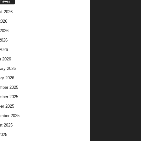
chives
t 2026
2026
2026
2026
 2026
h 2026
ary 2026
ry 2026
mber 2025
mber 2025
er 2025
ember 2025
t 2025
2025