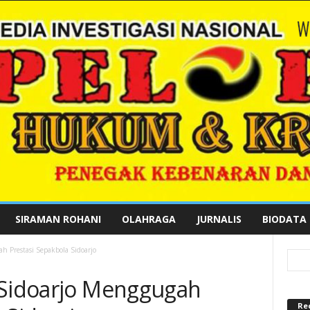
SIRAMAN ROHANI
OLAHRAGA
JURNALIS
BIODATA
h Prestasi Sepakbola Sidoarjo
 Sidoarjo Menggugah
Re