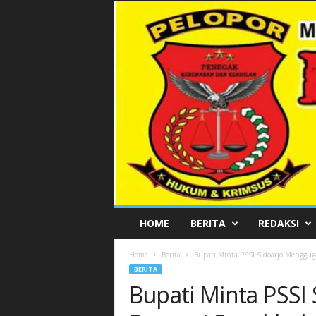
P
HOME
BERITA
REDAKSI
E
L
Home
Berita
Bupati Minta PSSI Sidoarjo Mengguga
O
BERITA
P
Bupati Minta PSSI
O
R