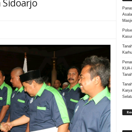
 Sidoarjo
Panas
Asala
Masji
Polse
Kasus
Tanah
Karhu
Penan
KUA-
Tana
Tana
Karya
Selat
Re