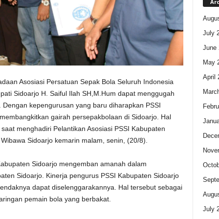
Ar
Augus
July 
June 
May 
April
aan Asosiasi Persatuan Sepak Bola Seluruh Indonesia
Marc
pati Sidoarjo H. Saiful Ilah SH,M.Hum dapat menggugah
jo. Dengan kepengurusan yang baru diharapkan PSSI
Febru
embangkitkan gairah persepakbolaan di Sidoarjo. Hal
Janua
saat menghadiri Pelantikan Asosiasi PSSI Kabupaten
Dece
 Wibawa Sidoarjo kemarin malam, senin, (20/8).
Nove
I Kabupaten Sidoarjo mengemban amanah dalam
Octob
ten Sidoarjo. Kinerja pengurus PSSI Kabupaten Sidoarjo
Sept
 hendaknya dapat diselenggarakannya. Hal tersebut sebagai
Augus
jaringan pemain bola yang berbakat.
July 