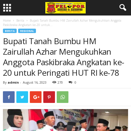
Home
Berita
Bupati Tanah Bumbu HM Zairullah Azhar Mengukuhkan Anggota
Paskibraka Angkatan ke-20 untuk...
BERITA
REGIONAL
Bupati Tanah Bumbu HM
Zairullah Azhar Mengukuhkan
Anggota Paskibraka Angkatan ke-
20 untuk Peringati HUT RI ke-78
By
admin
-
August 16, 2023
270
0