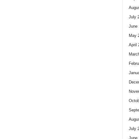
Augus
July 
June 
May 
April
Marc
Febru
Janua
Dece
Nove
Octob
Sept
Augus
July 
June 