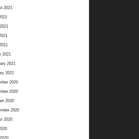
t 2021
2021
2021
2021
 2021
h 2021
ary 2021
ry 2021
mber 2020
mber 2020
er 2020
ember 2020
t 2020
2020
2020