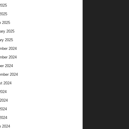
2025
 2025
h 2025
ary 2025
ry 2025
mber 2024
mber 2024
er 2024
ember 2024
t 2024
2024
2024
2024
 2024
h 2024