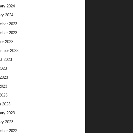
ary 2024
ry 2024
mber 2023
mber 2023
er 2023
ember 2023
t 2023
2023
2023
2023
 2023
h 2023
ary 2023
ry 2023
mber 2022