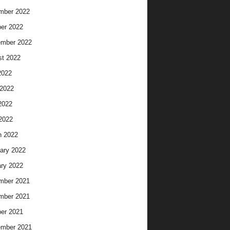
mber 2022
er 2022
ember 2022
t 2022
2022
2022
2022
 2022
h 2022
ary 2022
ry 2022
mber 2021
mber 2021
er 2021
ember 2021