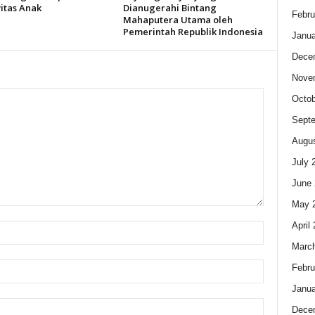
itas Anak
Dianugerahi Bintang
Febru
Mahaputera Utama oleh
Pemerintah Republik Indonesia
Janua
Dece
Nove
Octob
Sept
Augus
July 
June 
May 
April
Marc
Febru
Janua
Dece