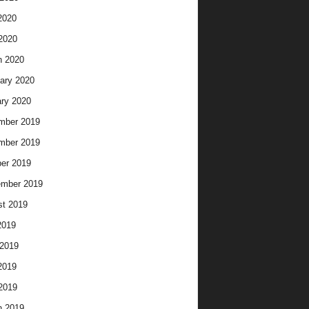
2020
 2020
h 2020
ary 2020
ry 2020
mber 2019
mber 2019
er 2019
ember 2019
t 2019
2019
2019
2019
 2019
h 2019