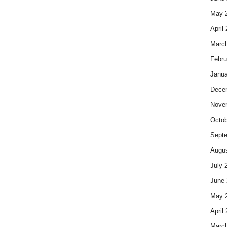
May 
April
Marc
Febru
Janua
Dece
Nove
Octob
Sept
Augus
July 
June 
May 
April
Marc