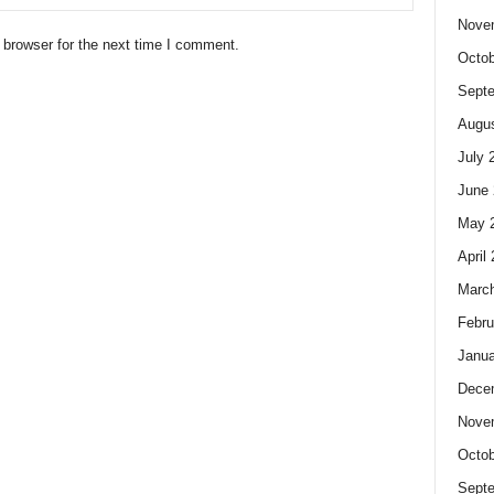
Nove
 browser for the next time I comment.
Octob
Sept
Augus
July 
June 
May 
April
Marc
Febru
Janua
Dece
Nove
Octob
Sept