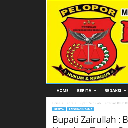
P
HOME
BERITA
REDAKSI
E
L
Home
Berita
Bupati Zairullah : Berterima Kasih
O
BERITA
LAPORAN UTAMA
P
Bupati Zairullah :
O
R