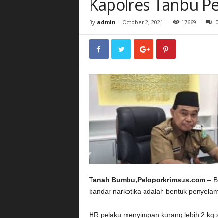
Kapolres Tanbu P
By
admin
-
October 2, 2021
17669
Tanah Bumbu,Peloporkrimsus.com
– B
bandar narkotika adalah bentuk penyela
HR pelaku menyimpan kurang lebih 2 kg sa