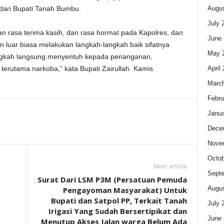
Augus
dari Bupati Tanah Bumbu.
July 
 rasa terima kasih, dan rasa hormat pada Kapolres, dan
June 
 luar biasa melakukan langkah-langkah baik sifatnya
May 
angkah langsung menyentuh kepada penanganan,
April
terutama narkoba,” kata Bupati Zairullah. Kamis
Marc
Febru
Janua
Dece
Nove
Octob
Next article
Sept
Surat Dari LSM P3M (Persatuan Pemuda
Augus
Pengayoman Masyarakat) Untuk
Bupati dan Satpol PP, Terkait Tanah
July 
Irigasi Yang Sudah Bersertipikat dan
June 
Menutup Akses Jalan warga Belum Ada