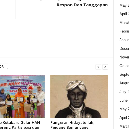
Respon Dan Tanggapan
May 
April
Marc
Febru
Janua
Dece
Nove
Octob
OR
Sept
Augus
July 
June 
May 
April
 Kotabaru Gelar HAN
Pangeran Hidayatullah,
Marc
orong Partisipasi dan
Pejuang Banjar yang