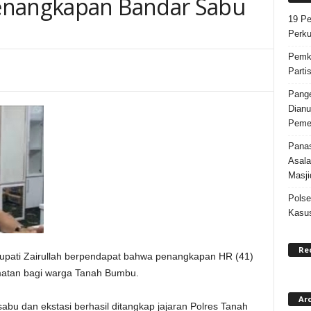
enangkapan Bandar Sabu
19 Pe
0
Perku
Pemka
Parti
Pange
Dianu
Pemer
Panas
Asala
Masji
Polse
Kasus
Re
upati Zairullah berpendapat bahwa penangkapan HR (41)
matan bagi warga Tanah Bumbu.
Ar
bu dan ekstasi berhasil ditangkap jajaran Polres Tanah