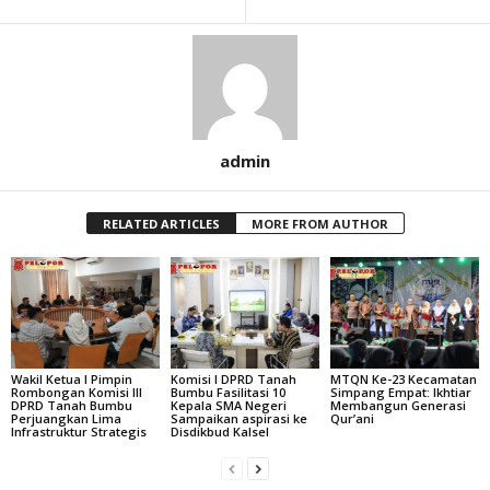
admin
RELATED ARTICLES
MORE FROM AUTHOR
Wakil Ketua I Pimpin
Komisi I DPRD Tanah
MTQN Ke-23 Kecamatan
Rombongan Komisi III
Bumbu Fasilitasi 10
Simpang Empat: Ikhtiar
DPRD Tanah Bumbu
Kepala SMA Negeri
Membangun Generasi
Perjuangkan Lima
Sampaikan aspirasi ke
Qur’ani
Infrastruktur Strategis
Disdikbud Kalsel