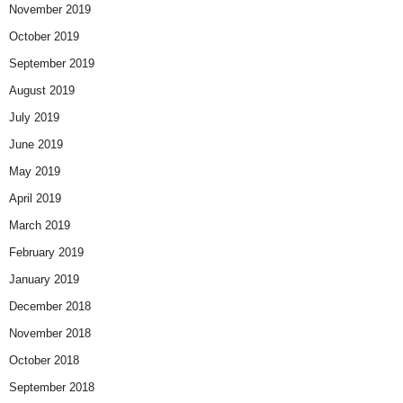
November 2019
October 2019
September 2019
August 2019
July 2019
June 2019
May 2019
April 2019
March 2019
February 2019
January 2019
December 2018
November 2018
October 2018
September 2018