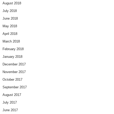
August 2018
July 2018
June 2018
May 2018
April 2018
March 2018
February 2018
January 2018
December 2017
November 2017
October 2017
September 2017
August 2017
July 2017
June 2017