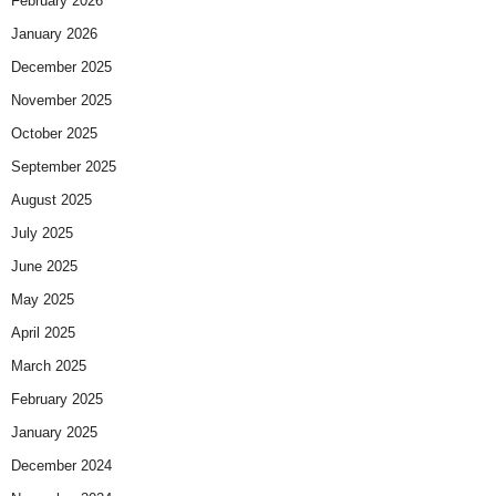
February 2026
January 2026
December 2025
November 2025
October 2025
September 2025
August 2025
July 2025
June 2025
May 2025
April 2025
March 2025
February 2025
January 2025
December 2024