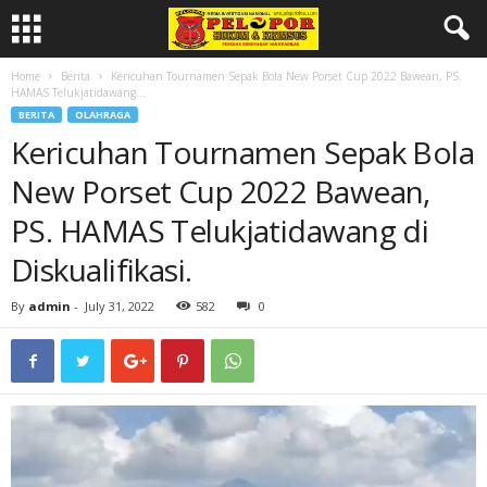
Home
Berita
Kericuhan Tournamen Sepak Bola New Porset Cup 2022 Bawean, PS.
HAMAS Telukjatidawang...
BERITA
OLAHRAGA
Kericuhan Tournamen Sepak Bola
New Porset Cup 2022 Bawean,
PS. HAMAS Telukjatidawang di
Diskualifikasi.
By
admin
-
July 31, 2022
582
0