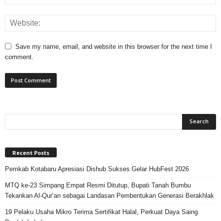
Save my name, email, and website in this browser for the next time I
comment.
Recent Posts
Pemkab Kotabaru Apresiasi Dishub Sukses Gelar HubFest 2026
MTQ ke-23 Simpang Empat Resmi Ditutup, Bupati Tanah Bumbu
Tekankan Al-Qur’an sebagai Landasan Pembentukan Generasi Berakhlak
19 Pelaku Usaha Mikro Terima Sertifikat Halal, Perkuat Daya Saing