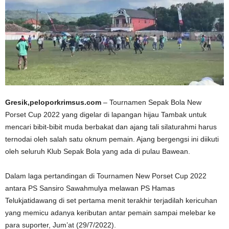
Gresik,peloporkrimsus.com
– Tournamen Sepak Bola New
Porset Cup 2022 yang digelar di lapangan hijau Tambak untuk
mencari bibit-bibit muda berbakat dan ajang tali silaturahmi harus
ternodai oleh salah satu oknum pemain. Ajang bergengsi ini diikuti
oleh seluruh Klub Sepak Bola yang ada di pulau Bawean.
Dalam laga pertandingan di Tournamen New Porset Cup 2022
antara PS Sansiro Sawahmulya melawan PS Hamas
Telukjatidawang di set pertama menit terakhir terjadilah kericuhan
yang memicu adanya keributan antar pemain sampai melebar ke
para suporter, Jum’at (29/7/2022).