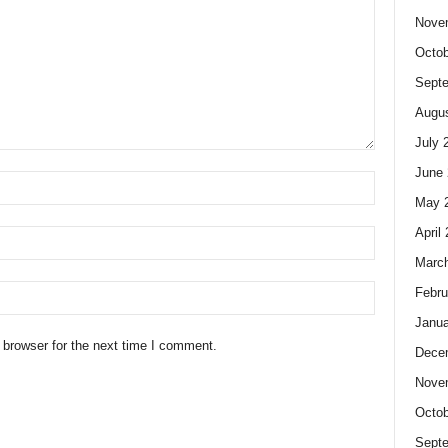
Nove
Octob
Sept
Augus
July 
June 
May 
April
Marc
Febru
Janua
 browser for the next time I comment.
Dece
Nove
Octob
Sept