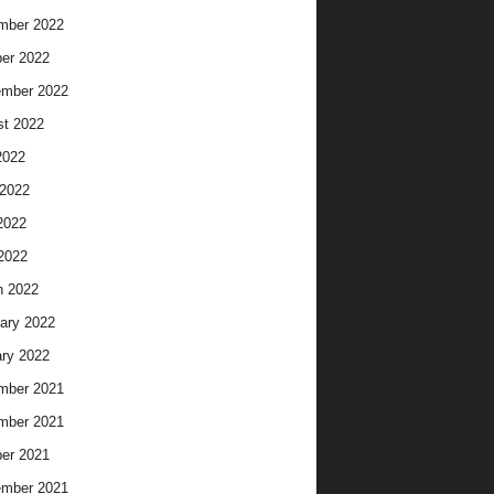
mber 2022
er 2022
ember 2022
t 2022
2022
2022
2022
 2022
h 2022
ary 2022
ry 2022
mber 2021
mber 2021
er 2021
ember 2021