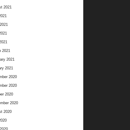
t 2021
2021
2021
2021
 2021
h 2021
ary 2021
ry 2021
mber 2020
mber 2020
er 2020
ember 2020
t 2020
2020
2020