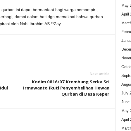
May 
qurban ini dapat bermanfaat bagi warga semampir ,
April
berbagi, damai dalam hati dgn memaknai bahwa qurban
Marc
irasi oleh Nabi Ibrahim AS.**Zay
Febru
Janua
Dece
Nove
Octob
Next article
Sept
Kodim 0816/07 Krembung Serka Sri
Augus
Idul
Irmawanto Ikuti Penyembelihan Hewan
July 
Qurban di Desa Keper
June 
May 
April
Marc