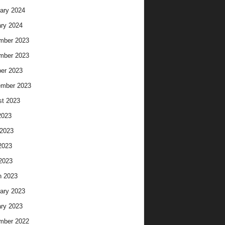
ary 2024
ry 2024
mber 2023
mber 2023
er 2023
ember 2023
t 2023
2023
2023
2023
 2023
h 2023
ary 2023
ry 2023
mber 2022