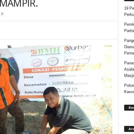
MAMPIR.
19 Pe
0
Perku
Pemka
Parti
Pange
Dianu
Pemer
Panas
Asala
Masji
Polse
Kasus
Re
Ar