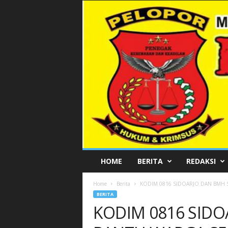
P
HOME
BERITA
REDAKSI
E
L
Home
Berita
KODIM 0816 SIDOARJO DAN BMH 
O
BERITA
P
KODIM 0816 SIDO
O
R