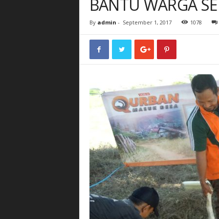
BANTU WARGA SE
By
admin
-
September 1, 2017
1078