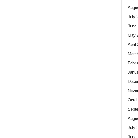
Augus
July 
June 
May 
April
Marc
Febru
Janua
Dece
Nove
Octob
Sept
Augus
July 
June 