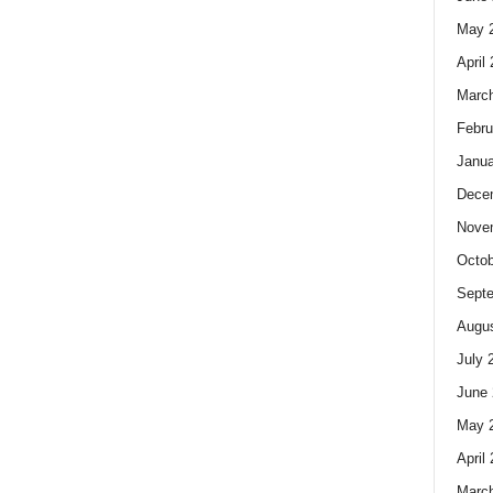
May 
April
Marc
Febru
Janua
Dece
Nove
Octob
Sept
Augus
July 
June 
May 
April
Marc