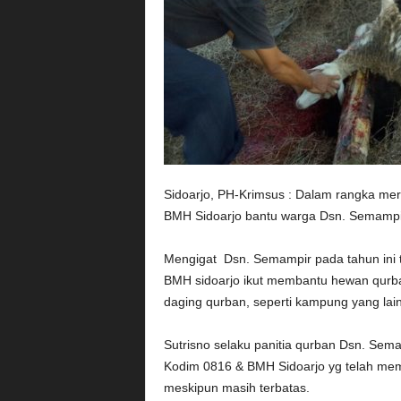
Sidoarjo, PH-Krimsus : Dalam rangka me
BMH Sidoarjo bantu warga Dsn. Semampir 
Mengigat Dsn. Semampir pada tahun ini 
BMH sidoarjo ikut membantu hewan qurba
daging qurban, seperti kampung yang lai
Sutrisno selaku panitia qurban Dsn. Se
Kodim 0816 & BMH Sidoarjo yg telah m
meskipun masih terbatas.