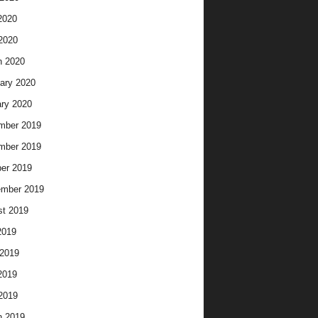
2020
 2020
h 2020
ary 2020
ry 2020
mber 2019
mber 2019
er 2019
ember 2019
t 2019
2019
2019
2019
 2019
h 2019