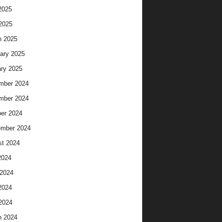
2025
 2025
h 2025
ary 2025
ry 2025
mber 2024
mber 2024
er 2024
ember 2024
t 2024
2024
2024
2024
 2024
h 2024