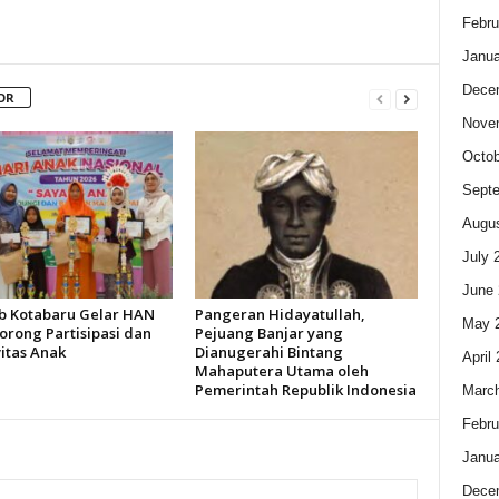
Febru
Janua
Dece
OR
Nove
Octob
Sept
Augus
July 
June 
 Kotabaru Gelar HAN
Pangeran Hidayatullah,
May 
orong Partisipasi dan
Pejuang Banjar yang
itas Anak
Dianugerahi Bintang
April
Mahaputera Utama oleh
Pemerintah Republik Indonesia
Marc
Febru
Janua
Dece