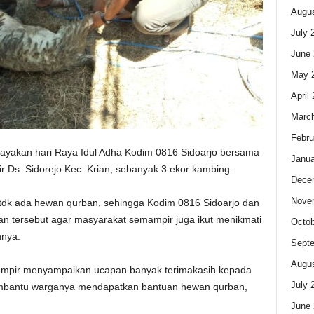
Augus
July 
June 
May 
April
Marc
Febru
rayakan hari Raya Idul Adha Kodim 0816 Sidoarjo bersama
Janua
Ds. Sidorejo Kec. Krian, sebanyak 3 ekor kambing.
Dece
Nove
tdk ada hewan qurban, sehingga Kodim 0816 Sidoarjo dan
n tersebut agar masyarakat semampir juga ikut menikmati
Octob
nnya.
Sept
Augus
mampir menyampaikan ucapan banyak terimakasih kepada
July 
embantu warganya mendapatkan bantuan hewan qurban,
June 