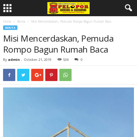
Home
Berita
Misi Mencerdaskan, Pemuda Rompo Bagun Rumah Baca
BERITA
Misi Mencerdaskan, Pemuda
Rompo Bagun Rumah Baca
By
admin
-
October 21, 2019
534
0