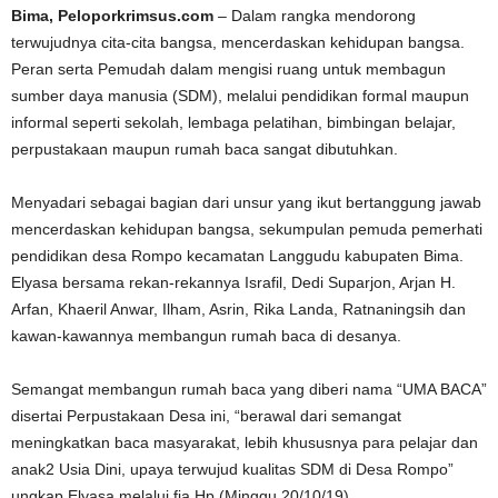
Bima, Peloporkrimsus.com
– Dalam rangka mendorong
terwujudnya cita-cita bangsa, mencerdaskan kehidupan bangsa.
Peran serta Pemudah dalam mengisi ruang untuk membagun
sumber daya manusia (SDM), melalui pendidikan formal maupun
informal seperti sekolah, lembaga pelatihan, bimbingan belajar,
perpustakaan maupun rumah baca sangat dibutuhkan.
Menyadari sebagai bagian dari unsur yang ikut bertanggung jawab
mencerdaskan kehidupan bangsa, sekumpulan pemuda pemerhati
pendidikan desa Rompo kecamatan Langgudu kabupaten Bima.
Elyasa bersama rekan-rekannya Israfil, Dedi Suparjon, Arjan H.
Arfan, Khaeril Anwar, Ilham, Asrin, Rika Landa, Ratnaningsih dan
kawan-kawannya membangun rumah baca di desanya.
Semangat membangun rumah baca yang diberi nama “UMA BACA”
disertai Perpustakaan Desa ini, “berawal dari semangat
meningkatkan baca masyarakat, lebih khususnya para pelajar dan
anak2 Usia Dini, upaya terwujud kualitas SDM di Desa Rompo”
ungkap Elyasa melalui fia Hp (Minggu 20/10/19).