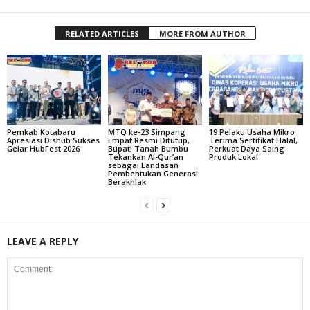
RELATED ARTICLES
MORE FROM AUTHOR
Pemkab Kotabaru
MTQ ke-23 Simpang
19 Pelaku Usaha Mikro
Apresiasi Dishub Sukses
Empat Resmi Ditutup,
Terima Sertifikat Halal,
Gelar HubFest 2026
Bupati Tanah Bumbu
Perkuat Daya Saing
Tekankan Al-Qur’an
Produk Lokal
sebagai Landasan
Pembentukan Generasi
Berakhlak
LEAVE A REPLY