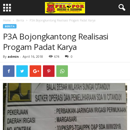
Home
Berita
P3A Bojongkantong Realisasi Progam Padat Karya
BERITA
P3A Bojongkantong Realisasi
Progam Padat Karya
By
admin
-
April 16, 2018
674
0