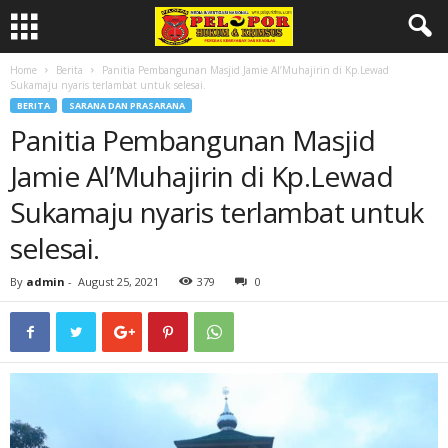
Home
Berita
Panitia Pembangunan Masjid Jamie Al’Muhajirin di Kp.Lewad
Sukamaju nyaris terlambat untuk selesai.
BERITA
SARANA DAN PRASARANA
Panitia Pembangunan Masjid
Jamie Al’Muhajirin di Kp.Lewad
Sukamaju nyaris terlambat untuk
selesai.
By
admin
-
August 25, 2021
379
0