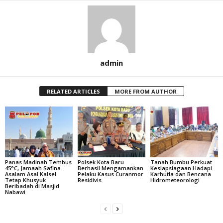
admin
RELATED ARTICLES
MORE FROM AUTHOR
Panas Madinah Tembus
Polsek Kota Baru
Tanah Bumbu Perkuat
45°C, Jamaah Safina
Berhasil Mengamankan
Kesiapsiagaan Hadapi
Asalam Asal Kalsel
Pelaku Kasus Curanmor
Karhutla dan Bencana
Tetap Khusyuk
Residivis
Hidrometeorologi
Beribadah di Masjid
Nabawi