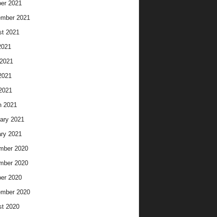
er 2021
ember 2021
t 2021
2021
2021
2021
 2021
h 2021
ary 2021
ry 2021
mber 2020
mber 2020
er 2020
ember 2020
t 2020