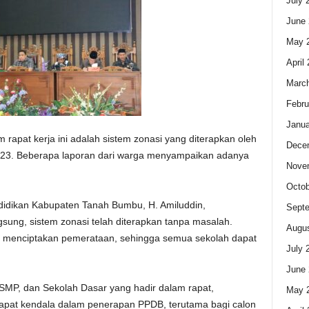
July 
June 
May 
April
Marc
Febru
Janua
 rapat kerja ini adalah sistem zonasi yang diterapkan oleh
Dece
23. Beberapa laporan dari warga menyampaikan adanya
Nove
Octob
idikan Kabupaten Tanah Bumbu, H. Amiluddin,
Sept
ung, sistem zonasi telah diterapkan tanpa masalah.
Augus
tuk menciptakan pemerataan, sehingga semua sekolah dapat
July 
June 
SMP, dan Sekolah Dasar yang hadir dalam rapat,
May 
apat kendala dalam penerapan PPDB, terutama bagi calon