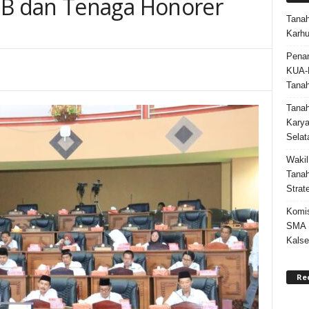
B dan Tenaga Honorer
Tanah
Karhu
Penan
KUA-
Tana
Tana
Karya
Selat
Wakil
Tanah
Strat
Komis
SMA N
Kalse
Re