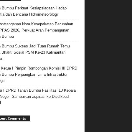
 Bumbu Perkuat Kesiapsiagaan Hadapi
tla dan Bencana Hidrometeorologi
datanganan Nota Kesepakatan Perubahan
PPAS 2026, Perkuat Arah Pembangunan
h Bumbu
h Bumbu Sukses Jadi Tuan Rumah Temu
 Bhakti Sosial PSM Ke-23 Kalimantan
an
 Ketua I Pimpin Rombongan Komisi III DPRD
 Bumbu Perjuangkan Lima Infrastruktur
egis
i I DPRD Tanah Bumbu Fasilitasi 10 Kepala
egeri Sampaikan aspirasi ke Disdikbud
l
cent Comments