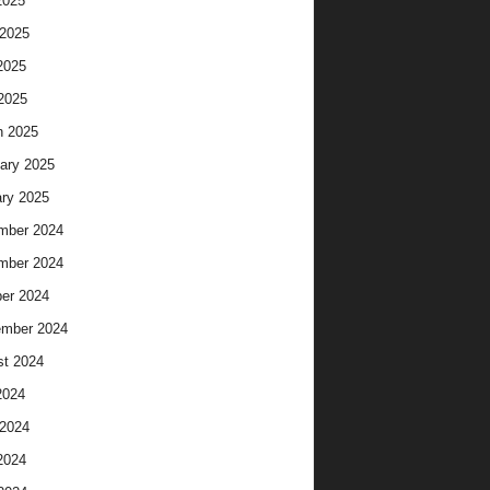
2025
2025
2025
 2025
h 2025
ary 2025
ry 2025
mber 2024
mber 2024
er 2024
ember 2024
t 2024
2024
2024
2024