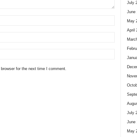
July 
June 
May 
April
Marc
Febru
Janua
Dece
 browser for the next time I comment.
Nove
Octob
Sept
Augus
July 
June 
May 