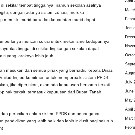
April
i sekitar tempat tinggalnya, namun sekolah asalnya
Marc
egitu, dengan adanya sistem zonasi, mereka
Febru
p memiliki murid baru dan kepadatan murid dapat
Janua
Dece
 perlunya mencari solusi untuk mekanisme kedepannya.
Nove
yoritas tinggal di sekitar lingkungan sekolah dapat
Octob
in yang jaraknya lebih jauh.
Sept
an masukan dari semua pihak yang berhadir, Kepala Dinas
Augus
Amiluddin, berkomitmen untuk memperbaiki sistem PPDB
July 
an, jika diperlukan, akan ada keputusan bersama terkait
June 
-pihak terkait, termasuk keputusan dari Bupati Tanah
May 
April
 dan perbaikan dalam sistem PPDB dan penanganan
Marc
pendidikan yang lebih baik dan lebih inklusif bagi seluruh
Febru
m)