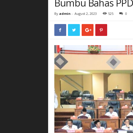
Bumbu Bahas PPD
By
admin
-
August 2, 2023
525
0