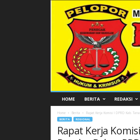
P
HOME
BERITA
REDAKSI
E
L
Home
Berita
Rapat Kerja Komisi I DPRD Kab. Tan
O
BERITA
REGIONAL
P
Rapat Kerja Komis
O
R