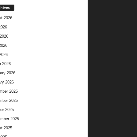
chives
t 2026
2026
2026
2026
 2026
h 2026
ary 2026
ry 2026
mber 2025
mber 2025
er 2025
ember 2025
t 2025