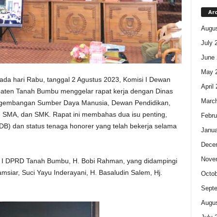
Ar
Augus
July 
June 
May 
ada hari Rabu, tanggal 2 Agustus 2023, Komisi I Dewan
April
aten Tanah Bumbu menggelar rapat kerja dengan Dinas
Marc
gembangan Sumber Daya Manusia, Dewan Pendidikan,
, SMA, dan SMK. Rapat ini membahas dua isu penting,
Febru
DB) dan status tenaga honorer yang telah bekerja selama
Janua
Dece
Nove
isi I DPRD Tanah Bumbu, H. Bobi Rahman, yang didampingi
msiar, Suci Yayu Inderayani, H. Basaludin Salem, Hj.
Octob
Sept
Augus