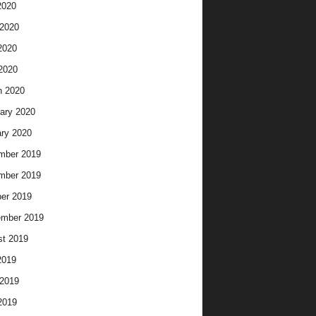
2020
2020
2020
 2020
h 2020
ary 2020
ry 2020
mber 2019
mber 2019
er 2019
ember 2019
t 2019
2019
2019
2019