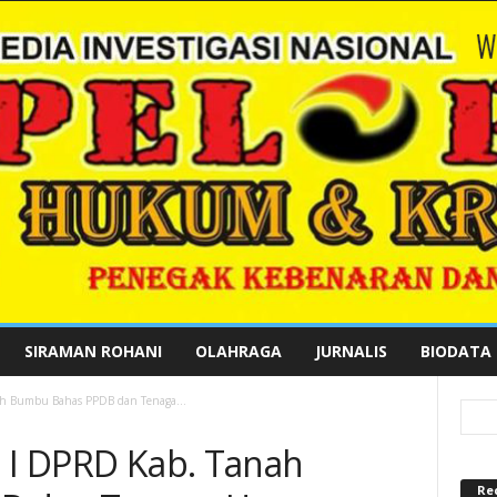
SIRAMAN ROHANI
OLAHRAGA
JURNALIS
BIODATA
ah Bumbu Bahas PPDB dan Tenaga...
i I DPRD Kab. Tanah
Re