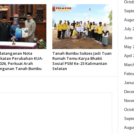
Octob
Sept
Augus
July 
June 
May 
datanganan Nota
Tanah Bumbu Sukses Jadi Tuan
April
katan Perubahan KUA-
Rumah Temu Karya Bhakti
026, Perkuat Arah
Sosial PSM Ke-23 Kalimantan
Marc
ngunan Tanah Bumbu
Selatan
Febru
Janua
Dece
Nove
Octob
Sept
Augus