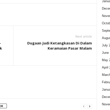
Janua
Dece
Nove
Octob
Sept
Next article
Augus
-
Dugaan Judi Ketangkasan Di Dalam
July 
k
Keramaian Pasar Malam
June 
May 
April
Marc
Febru
Janua
Dece
Nove
OR