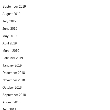
September 2019
August 2019
July 2019
June 2019
May 2019
April 2019
March 2019
February 2019
January 2019
December 2018
November 2018
October 2018
September 2018
August 2018
July 2018