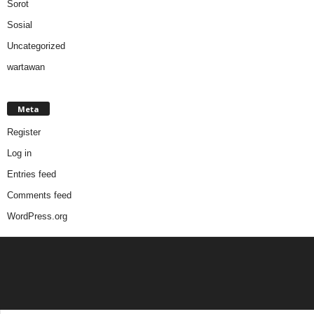
Sorot
Sosial
Uncategorized
wartawan
Meta
Register
Log in
Entries feed
Comments feed
WordPress.org