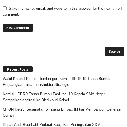
Save my name, email, and website in this browser for the next time I
comment.
Recent Posts
Wakil Ketua I Pimpin Rombongan Komisi III DPRD Tanah Bumbu
Perjuangkan Lima Infrastruktur Strategis
Komisi I DPRD Tanah Bumbu Fasilitasi 10 Kepala SMA Negeri
Sampaikan aspirasi ke Disdikbud Kalsel
MTQN Ke-23 Kecamatan Simpang Empat: Ikhtiar Membangun Generasi
Qur’ani
Bupati Andi Rudi Latif Perkuat Kebijakan Peningkatan SDM,