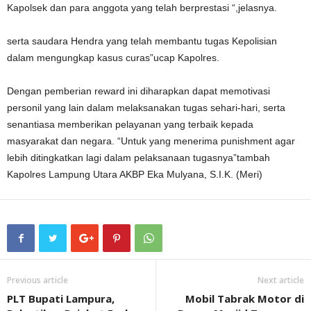
Kapolsek dan para anggota yang telah berprestasi “,jelasnya.
serta saudara Hendra yang telah membantu tugas Kepolisian
dalam mengungkap kasus curas”ucap Kapolres.
Dengan pemberian reward ini diharapkan dapat memotivasi
personil yang lain dalam melaksanakan tugas sehari-hari, serta
senantiasa memberikan pelayanan yang terbaik kepada
masyarakat dan negara. “Untuk yang menerima punishment agar
lebih ditingkatkan lagi dalam pelaksanaan tugasnya”tambah
Kapolres Lampung Utara AKBP Eka Mulyana, S.I.K. (Meri)
Previous article
Next article
PLT Bupati Lampura,
Mobil Tabrak Motor di