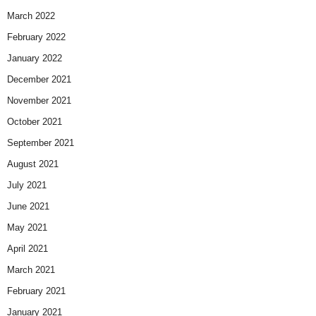
March 2022
February 2022
January 2022
December 2021
November 2021
October 2021
September 2021
August 2021
July 2021
June 2021
May 2021
April 2021
March 2021
February 2021
January 2021