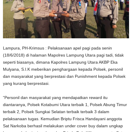
Lampura, PH-Krimsus : Pelaksanaan apel pagi pada senin
(18/6/2018) di halaman Mapolres Lampung Utara pagi tadi, tidak
seperti biasanya, dimana Kapolres Lampung Utara AKBP Eka
Mulyana, S.I.K meberikan penghargaan kepada Polsek, personil
dan masyarakat yang berprestasi dan Punishment kepada Polsek
yang kurang berprestasi.
“Personil dan masyarakat yang mendapatkan reward itu
diantaranya, Polsek Kotabumi Utara terbaik 1, Polsek Abung Timur
terbaik 2, Polsek Sungkai Selatan terbaik terbaik 3 dalam
pelaksanaan tugas. Kemudian Briptu Frisca Handayani anggota
Sat Narkoba berhasil melakukan under cover buy dalam ungkap