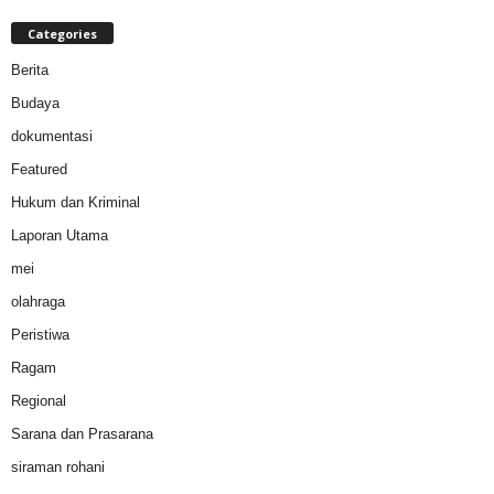
Categories
Berita
Budaya
dokumentasi
Featured
Hukum dan Kriminal
Laporan Utama
mei
olahraga
Peristiwa
Ragam
Regional
Sarana dan Prasarana
siraman rohani