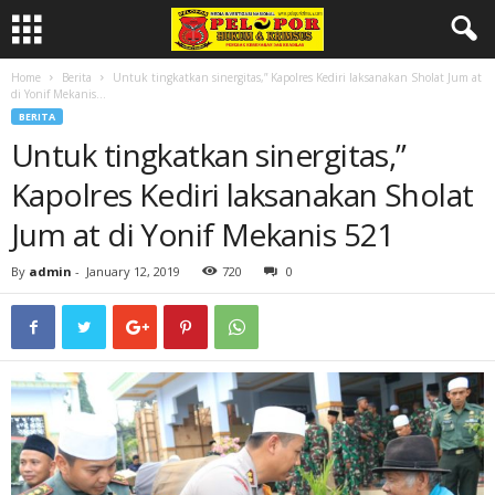
Home
Berita
Untuk tingkatkan sinergitas,” Kapolres Kediri laksanakan Sholat Jum at
di Yonif Mekanis...
BERITA
Untuk tingkatkan sinergitas,”
Kapolres Kediri laksanakan Sholat
Jum at di Yonif Mekanis 521
By
admin
-
January 12, 2019
720
0