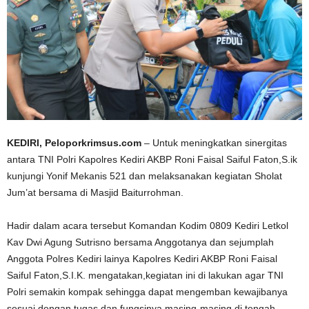
KEDIRI, Peloporkrimsus.com
– Untuk meningkatkan sinergitas
antara TNI Polri Kapolres Kediri AKBP Roni Faisal Saiful Faton,S.ik
kunjungi Yonif Mekanis 521 dan melaksanakan kegiatan Sholat
Jum’at bersama di Masjid Baiturrohman.
Hadir dalam acara tersebut Komandan Kodim 0809 Kediri Letkol
Kav Dwi Agung Sutrisno bersama Anggotanya dan sejumplah
Anggota Polres Kediri lainya Kapolres Kediri AKBP Roni Faisal
Saiful Faton,S.I.K. mengatakan,kegiatan ini di lakukan agar TNI
Polri semakin kompak sehingga dapat mengemban kewajibanya
sesuai dengan tugas dan fungsinya masing-masing di tengah