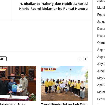
April
H. Risdianto Haleng dan Habib Azhar Al
Marc
Khirid Resmi Melamar ke Partai Hanura
Febru
Janua
Dece
Nove
Octob
Sept
Augus
OR
July 
June 
May 
April
Marc
Febru
datanganan Nota
Tanah Bumbu Sukses Jadi Tuan