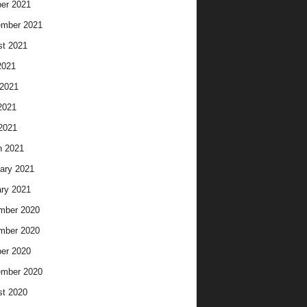
er 2021
ember 2021
t 2021
2021
2021
2021
 2021
h 2021
ary 2021
ry 2021
mber 2020
mber 2020
er 2020
ember 2020
t 2020