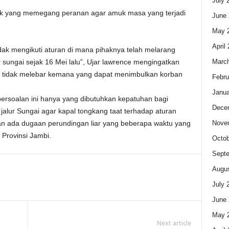
July 
ihak yang memegang peranan agar amuk masa yang terjadi
June 
May 
April
idak mengikuti aturan di mana pihaknya telah melarang
Marc
r sungai sejak 16 Mei lalu”, Ujar lawrence mengingatkan
a tidak melebar kemana yang dapat menimbulkan korban
Febru
Janua
 persoalan ini hanya yang dibutuhkan kepatuhan bagi
Dece
lur Sungai agar kapal tongkang taat terhadap aturan
Nove
an ada dugaan perundingan liar yang beberapa waktu yang
Provinsi Jambi.
Octob
Sept
Augus
July 
June 
May 
Next article