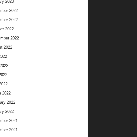
ry 2023
mber 2022
mber 2022
er 2022
ember 2022
t 2022
2022
2022
2022
 2022
h 2022
ary 2022
ry 2022
mber 2021
mber 2021