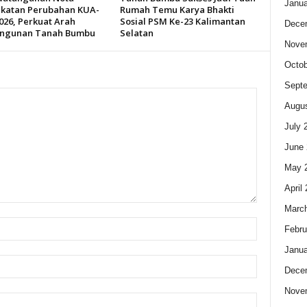
Janua
katan Perubahan KUA-
Rumah Temu Karya Bhakti
026, Perkuat Arah
Sosial PSM Ke-23 Kalimantan
Dece
ngunan Tanah Bumbu
Selatan
Nove
Octob
Sept
Augus
July 
June 
May 
April
Marc
Febru
Janua
Dece
Nove