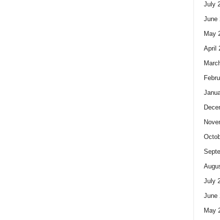
July 
June 
May 
April
Marc
Febru
Janua
Dece
Nove
Octob
Sept
Augus
July 
June 
May 