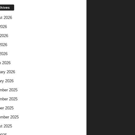
chives
t 2026
2026
2026
2026
 2026
h 2026
ary 2026
ry 2026
mber 2025
mber 2025
er 2025
ember 2025
t 2025