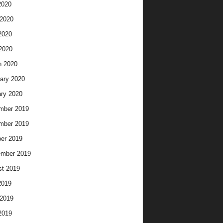
2020
2020
2020
 2020
h 2020
ary 2020
ry 2020
mber 2019
mber 2019
er 2019
ember 2019
t 2019
2019
2019
2019