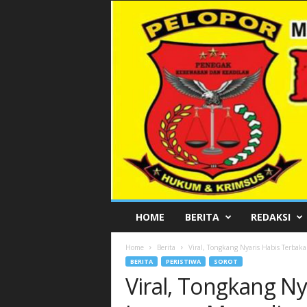
P
HOME
BERITA
REDAKSI
E
L
Home
Berita
Viral, Tongkang Nyaris Habis Terbaka
O
BERITA
PERISTIWA
SOROT
P
Viral, Tongkang Ny
O
R