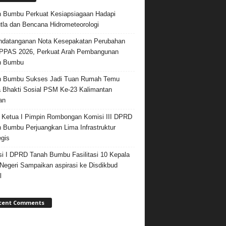
 Bumbu Perkuat Kesiapsiagaan Hadapi
tla dan Bencana Hidrometeorologi
datanganan Nota Kesepakatan Perubahan
PPAS 2026, Perkuat Arah Pembangunan
h Bumbu
h Bumbu Sukses Jadi Tuan Rumah Temu
 Bhakti Sosial PSM Ke-23 Kalimantan
an
 Ketua I Pimpin Rombongan Komisi III DPRD
 Bumbu Perjuangkan Lima Infrastruktur
egis
i I DPRD Tanah Bumbu Fasilitasi 10 Kepala
egeri Sampaikan aspirasi ke Disdikbud
l
cent Comments