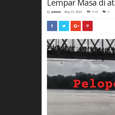
Lempar Masa di at
By
admin
-
May 23, 2024
1114
0