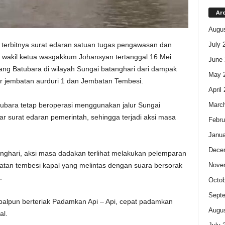
Ar
Augus
July 
 terbitnya surat edaran satuan tugas pengawasan dan
i wakil ketua wasgakkum Johansyan tertanggal 16 Mei
June 
ng Batubara di wilayah Sungai batanghari dari dampak
May 
 jembatan aurduri 1 dan Jembatan Tembesi.
April
Marc
atubara tetap beroperasi menggunakan jalur Sungai
 surat edaran pemerintah, sehingga terjadi aksi masa
Febru
Janua
Dece
atanghari, aksi masa dadakan terlihat melakukan pelemparan
Nove
atan tembesi kapal yang melintas dengan suara bersorak
.
Octob
Sept
apalpun berteriak Padamkan Api – Api, cepat padamkan
Augus
al.