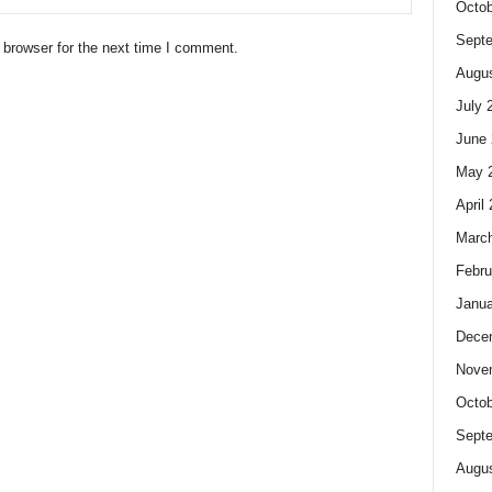
Octob
Sept
 browser for the next time I comment.
Augus
July 
June 
May 
April
Marc
Febru
Janua
Dece
Nove
Octob
Sept
Augus