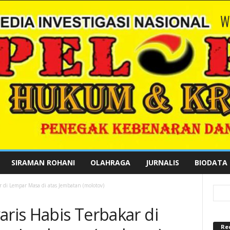
SIRAMAN ROHANI
OLAHRAGA
JURNALIS
BIODATA
r di Lempar Masa di atas Jembatan (molotov)
aris Habis Terbakar di
Re