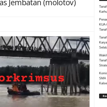
as Jembatan (molotov)
Tanah
Karhu
Penan
KUA-
Tana
Tana
Karya
Selat
Wakil
Tanah
Strat
Komis
SMA N
Kalse
Re