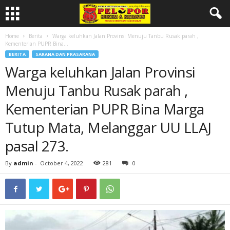
Home
Berita
Warga keluhkan Jalan Provinsi Menuju Tanbu Rusak parah ,
Kementerian PUPR Bina...
BERITA
SARANA DAN PRASARANA
Warga keluhkan Jalan Provinsi
Menuju Tanbu Rusak parah ,
Kementerian PUPR Bina Marga
Tutup Mata, Melanggar UU LLAJ
pasal 273.
By
admin
-
October 4, 2022
281
0